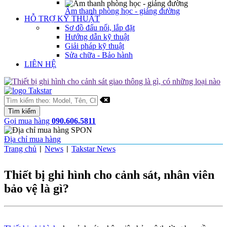
Âm thanh phòng học - giảng đường
HỖ TRỢ KỸ THUẬT
Sơ đồ đấu nối, lắp đặt
Hướng dẫn kỹ thuật
Giải pháp kỹ thuật
Sửa chữa - Bảo hành
LIÊN HỆ
Gọi mua hàng
090.606.5811
Địa chỉ mua hàng
Trang chủ
News
Takstar News
|
|
Thiết bị ghi hình cho cảnh sát, nhân viên
bảo vệ là gì?