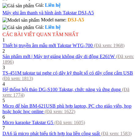
Giá:
Liên hệ
Máy ghi âm thanh và hình ảnh Takstar DSJ-A5
Model name:
DSJ-A5
Giá:
Liên hệ
CÁC BÀI VIẾT QUAN TÂM NHẤT
1
Thiết bị truyền âm mẫu mới Takstar WTG-700
(Đã xem:
1968
)
2
Sản phẩm mới | Máy trợ giảng không dây di động E261W
(Đã xem:
1896
)
3
TS-451M takstar tai nghe có dây kỹ thuật số có dây cổng cắm USB
(Đã xem:
1813
)
4
Hệ thống hội thảo DG-S100 Takstar, chức năng và ứng dụng
(Đã
xem:
1774
)
5
Micro để bàn BM-621USB phù hợp laptop, PC cho giáo viên, họp
hoặc hoặc học online
(Đã xem:
1622
)
6
Micro karaoke Takstar G5
(Đã xem:
1605
)
7
DA6 là micro phát biểu tích hợp loa liền công suất
(Đã xem:
1583
)