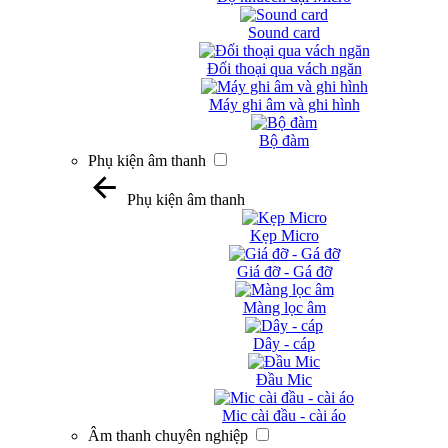
Sound card
Đối thoại qua vách ngăn
Máy ghi âm và ghi hình
Bộ đàm
Phụ kiện âm thanh
Phụ kiện âm thanh
Kẹp Micro
Giá đỡ - Gá đỡ
Màng lọc âm
Dây - cáp
Đầu Mic
Mic cài đầu - cài áo
Âm thanh chuyên nghiệp