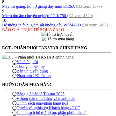
8
Máy trợ giảng, hỗ trợ giảng dậy mini E126A
(Đã xem:
1577
)
9
Micro thu âm chuyên nghiệp PC-K750
(Đã xem:
1529
)
10
Hệ thống thiết bị giám sát không dây WPM-300
(Đã xem:
1487
)
BÁO GIÁ TRỰC TIẾP QUA ZALO
ECT - PHÂN PHỐI TAKSTAR CHÍNH HÃNG
Về chúng tôi
Thông tin liên hệ
Bản tin tuyển dụng
Phán ánh - Khiếu nại
HƯỚNG DẪN MUA HÀNG
Bảng giá bán lẻ Takstar 2025
Hướng dẫn mua hàng và thanh toán
Chính sách giao/nhận hàng hoá
Quyền và nghĩa vụ Khách hàng - ECT
Chính sách hỗ trợ dự án, phân phối, bán lẻ