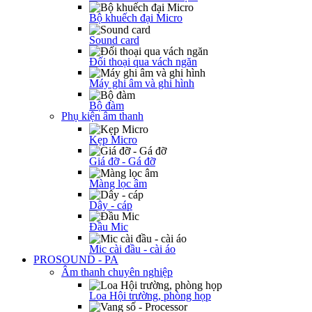
Bộ khuếch đại Micro
Sound card
Đối thoại qua vách ngăn
Máy ghi âm và ghi hình
Bộ đàm
Phụ kiện âm thanh
Kẹp Micro
Giá đỡ - Gá đỡ
Màng lọc âm
Dây - cáp
Đầu Mic
Mic cài đầu - cài áo
PROSOUND - PA
Âm thanh chuyên nghiệp
Loa Hội trường, phòng họp