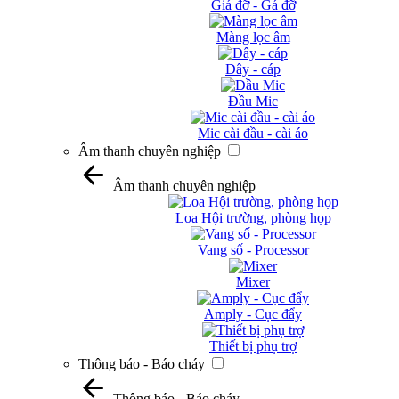
Giá đỡ - Gá đỡ
Màng lọc âm
Dây - cáp
Đầu Mic
Mic cài đầu - cài áo
Âm thanh chuyên nghiệp
Âm thanh chuyên nghiệp
Loa Hội trường, phòng họp
Vang số - Processor
Mixer
Amply - Cục đẩy
Thiết bị phụ trợ
Thông báo - Báo cháy
Thông báo - Báo cháy