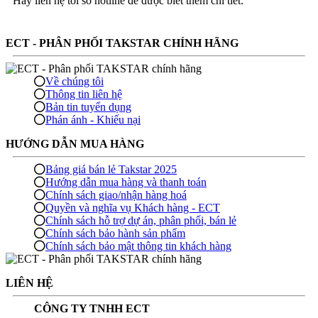
Hãy liên hệ tới số hotline để được biết thêm chi tiết.
ECT - PHÂN PHỐI TAKSTAR CHÍNH HÃNG
Về chúng tôi
Thông tin liên hệ
Bản tin tuyển dụng
Phán ánh - Khiếu nại
HƯỚNG DẪN MUA HÀNG
Bảng giá bán lẻ Takstar 2025
Hướng dẫn mua hàng và thanh toán
Chính sách giao/nhận hàng hoá
Quyền và nghĩa vụ Khách hàng - ECT
Chính sách hỗ trợ dự án, phân phối, bán lẻ
Chính sách bảo hành sản phẩm
Chính sách bảo mật thông tin khách hàng
LIÊN HỆ
CÔNG TY TNHH ECT