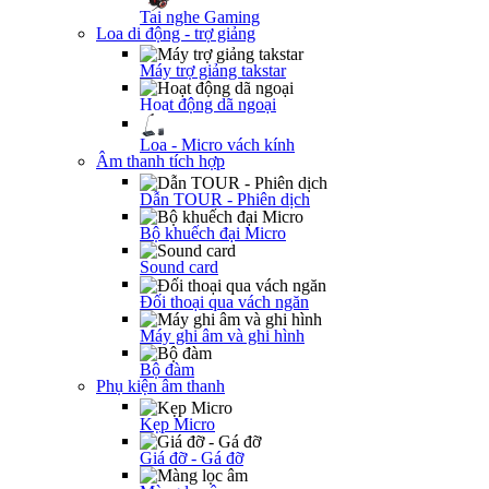
Tai nghe Gaming
Loa di động - trợ giảng
Máy trợ giảng takstar
Hoạt động dã ngoại
Loa - Micro vách kính
Âm thanh tích hợp
Dẫn TOUR - Phiên dịch
Bộ khuếch đại Micro
Sound card
Đối thoại qua vách ngăn
Máy ghi âm và ghi hình
Bộ đàm
Phụ kiện âm thanh
Kẹp Micro
Giá đỡ - Gá đỡ