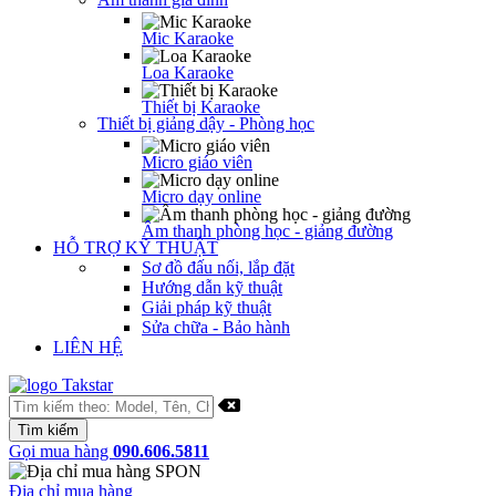
Mic Karaoke
Loa Karaoke
Thiết bị Karaoke
Thiết bị giảng dậy - Phòng học
Micro giáo viên
Micro dạy online
Âm thanh phòng học - giảng đường
HỖ TRỢ KỸ THUẬT
Sơ đồ đấu nối, lắp đặt
Hướng dẫn kỹ thuật
Giải pháp kỹ thuật
Sửa chữa - Bảo hành
LIÊN HỆ
Gọi mua hàng
090.606.5811
Địa chỉ mua hàng