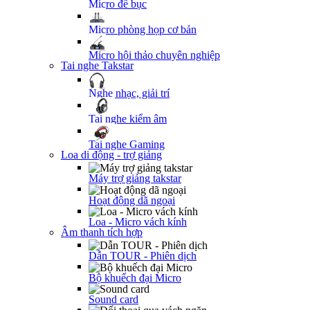
Micro để bục
Micro phòng họp cơ bản
Micro hội thảo chuyên nghiệp
Tai nghe Takstar
Nghe nhạc, giải trí
Tai nghe kiểm âm
Tai nghe Gaming
Loa di động - trợ giảng
Máy trợ giảng takstar
Hoạt động dã ngoại
Loa - Micro vách kính
Âm thanh tích hợp
Dẫn TOUR - Phiên dịch
Bộ khuếch đại Micro
Sound card