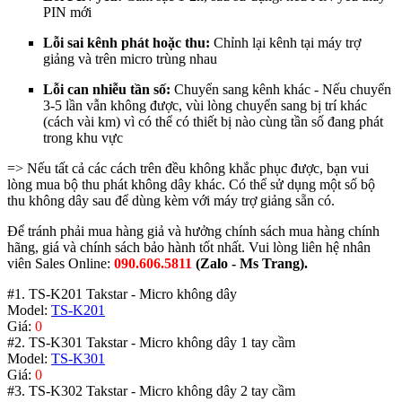
PIN mới
Lỗi sai kênh phát hoặc thu:
Chỉnh lại kênh tại máy trợ
giảng và trên micro trùng nhau
Lỗi can nhiễu tần số:
Chuyển sang kênh khác - Nếu chuyển
3-5 lần vẫn không được, vùi lòng chuyển sang bị trí khác
(cách vài km) vì có thể có thiết bị nào cùng tần số đang phát
trong khu vực
=> Nếu tất cả các cách trên đều không khắc phục được, bạn vui
lòng mua bộ thu phát không dây khác. Có thể sử dụng một số bộ
thu không dây sau để dùng kèm với máy trợ giảng sẵn có.
Để tránh phải mua hàng giả và hưởng chính sách mua hàng chính
hãng, giá và chính sách bảo hành tốt nhất. Vui lòng liên hệ nhân
viên Sales Online:
090.606.5811
(Zalo - Ms Trang).
#1. TS-K201 Takstar - Micro không dây
Model:
TS-K201
Giá:
0
#2. TS-K301 Takstar - Micro không dây 1 tay cầm
Model:
TS-K301
Giá:
0
#3. TS-K302 Takstar - Micro không dây 2 tay cầm