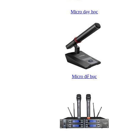
Micro dạy học
Micro để bục