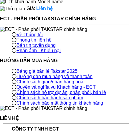
Model name:
Giá:
Liên hệ
ECT - PHÂN PHỐI TAKSTAR CHÍNH HÃNG
Về chúng tôi
Thông tin liên hệ
Bản tin tuyển dụng
Phán ánh - Khiếu nại
HƯỚNG DẪN MUA HÀNG
Bảng giá bán lẻ Takstar 2025
Hướng dẫn mua hàng và thanh toán
Chính sách giao/nhận hàng hoá
Quyền và nghĩa vụ Khách hàng - ECT
Chính sách hỗ trợ dự án, phân phối, bán lẻ
Chính sách bảo hành sản phẩm
Chính sách bảo mật thông tin khách hàng
LIÊN HỆ
CÔNG TY TNHH ECT