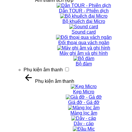
Âm thanh tích hợp
Dẫn TOUR - Phiên dịch
Bộ khuếch đại Micro
Sound card
Đối thoại qua vách ngăn
Máy ghi âm và ghi hình
Bộ đàm
Phụ kiện âm thanh
Phụ kiện âm thanh
Kẹp Micro
Giá đỡ - Gá đỡ
Màng lọc âm
Dây - cáp