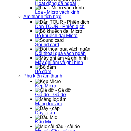
Hoạt động dã ngoại
Loa - Micro vách kính
Âm thanh tích hợp
Dẫn TOUR - Phiên dịch
Bộ khuếch đại Micro
Sound card
Đối thoại qua vách ngăn
Máy ghi âm và ghi hình
Bộ đàm
Phụ kiện âm thanh
Kẹp Micro
Giá đỡ - Gá đỡ
Màng lọc âm
Dây - cáp
Đầu Mic
Mic cài đầu - cài áo