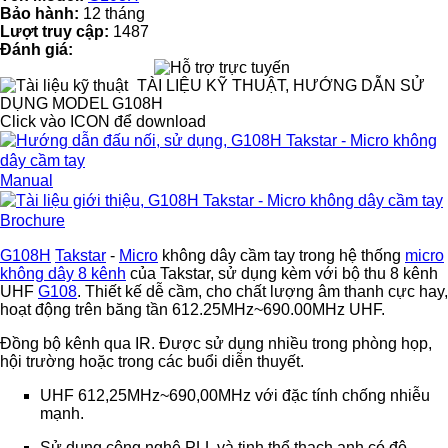
Bảo hành:
12 tháng
Lượt truy cập:
1487
Đánh giá:
TÀI LIỆU KỸ THUẬT, HƯỚNG DẪN SỬ
DỤNG MODEL G108H
Click vào ICON để download
Manual
Brochure
G108H
Takstar
-
Micro
không dây cầm tay trong hệ thống
micro
không dây 8 kênh
của Takstar, sử dụng kèm với bộ thu 8 kênh
UHF
G108
. Thiết kế dễ cầm, cho chất lượng âm thanh cực hay,
hoạt động trên băng tần 612.25MHz~690.00MHz UHF.
Đồng bộ kênh qua IR. Được sử dụng nhiều trong phòng họp,
hội trường hoặc trong các buổi diễn thuyết.
UHF 612,25MHz~690,00MHz với đặc tính chống nhiễu
mạnh.
Sử dụng công nghệ PLL và tinh thể thạch anh có độ