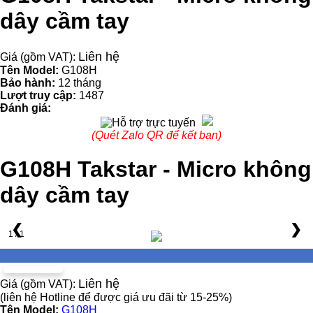
dây cầm tay
Liên hệ
Giá (gồm VAT):
Tên Model:
G108H
Bảo hành:
12 tháng
Lượt truy cập:
1487
Đánh giá:
(Quét Zalo QR để kết bạn)
G108H Takstar - Micro không
dây cầm tay
❮
❯
1 / 1
Liên hệ
Giá (gồm VAT):
(liên hệ Hotline để được giá ưu đãi từ 15-25%)
Tên Model:
G108H