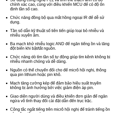
chính xác cao, cùng với điều khiển MCU để có độ ổn
định tần số cao.
Chức năng đồng bộ qua mắt hồng ngoại IR để dễ sử
dụng.
Tần số dẫn kỹ thuật số tiên tiến giúp loại bỏ nhiễu và
nhiễu xuyên âm.
Ba mạch khử nhiễu logic AND để ngăn tiếng ồn và tăng
đột biến khi bật/tắt nguồn.
Chức năng dò tìm tần số tự động giúp tìm kênh không bị
nhiễu nhanh chóng và dễ dàng.
Nguồn có thể chuyển đổi cho đế micrô hội nghị, thông
qua pin lithium hoặc pin khô.
Mạch tăng cường kép để đảm bảo hiệu suất truyền
không bị ảnh hưởng bởi việc giảm điện áp pin.
Giao diện người dùng và điều khiển đơn giản để ngăn
ngừa vô tình thay đổi cài đặt dẫn đến trục trặc.
Công tắc ngắt tiếng trên micrô hội nghị để tránh tiếng ồn