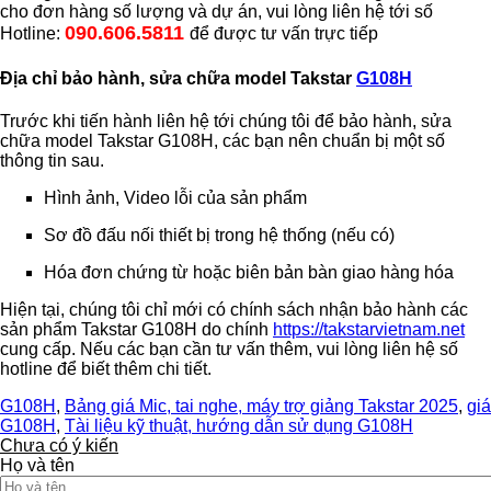
cho đơn hàng số lượng và dự án, vui lòng liên hệ tới số
090.606.5811
Hotline:
để được tư vấn trực tiếp
Địa chỉ bảo hành, sửa chữa model Takstar
G108H
Trước khi tiến hành liên hệ tới chúng tôi để bảo hành, sửa
chữa model Takstar G108H, các bạn nên chuẩn bị một số
thông tin sau.
Hình ảnh, Video lỗi của sản phẩm
Sơ đồ đấu nối thiết bị trong hệ thống (nếu có)
Hóa đơn chứng từ hoặc biên bản bàn giao hàng hóa
Hiện tại, chúng tôi chỉ mới có chính sách nhận bảo hành các
sản phẩm Takstar G108H do chính
https://takstarvietnam.net
cung cấp. Nếu các bạn cần tư vấn thêm, vui lòng liên hệ số
hotline để biết thêm chi tiết.
G108H
,
Bảng giá Mic, tai nghe, máy trợ giảng Takstar 2025
,
giá
G108H
,
Tài liệu kỹ thuật, hướng dẫn sử dụng G108H
Chưa có ý kiến
Họ và tên