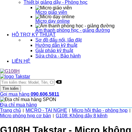
Thiết bị giảng dậy - Phòng học
Micro giáo viên
Micro dạy online
Âm thanh phòng học - giảng đường
HỖ TRỢ KỸ THUẬT
Sơ đồ đấu nối, lắp đặt
Hướng dẫn kỹ thuật
Giải pháp kỹ thuật
Sửa chữa - Bảo hành
LIÊN HỆ
Gọi mua hàng
090.606.5811
Địa chỉ mua hàng
Trang chủ
MICRO - TAI NGHE
Micro hội thảo - phòng họp
|
|
|
Micro phòng họp cơ bản
G108: Không dây 8 kênh
|
G108H Takstar - Micro không