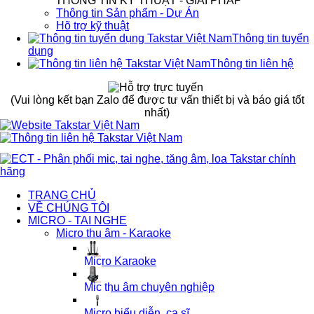
THÔNG TIN KỸ THUẬT - GIẢI PHÁP
Thông tin Sản phẩm - Dự Án
Hõ trợ kỹ thuật
Thông tin tuyển
dụng
Thông tin liên hệ
(Vui lòng kết bạn Zalo để được tư vấn thiết bị và báo giá tốt
nhất)
TRANG CHỦ
VỀ CHÚNG TÔI
MICRO - TAI NGHE
Micro thu âm - Karaoke
Micro Karaoke
Mic thu âm chuyên nghiệp
Micro biểu diễn, ca sĩ