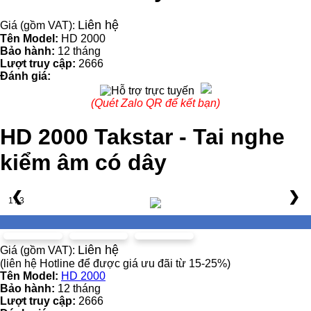
Liên hệ
Giá (gồm VAT):
Tên Model:
HD 2000
Bảo hành:
12 tháng
Lượt truy cập:
2666
Đánh giá:
(Quét Zalo QR để kết bạn)
HD 2000 Takstar - Tai nghe
kiểm âm có dây
❮
❯
1 / 3
Liên hệ
Giá (gồm VAT):
(liên hệ Hotline để được giá ưu đãi từ 15-25%)
Tên Model:
HD 2000
Bảo hành:
12 tháng
Lượt truy cập:
2666