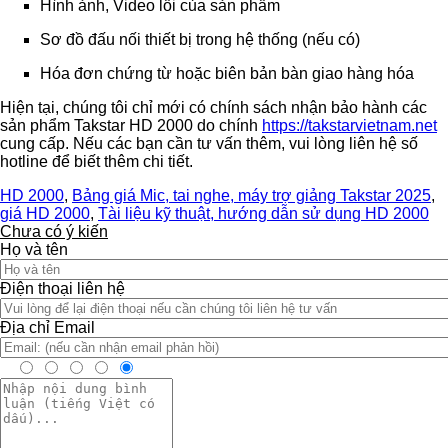
Hình ảnh, Video lỗi của sản phẩm
Sơ đồ đấu nối thiết bị trong hệ thống (nếu có)
Hóa đơn chứng từ hoặc biên bản bàn giao hàng hóa
Hiện tại, chúng tôi chỉ mới có chính sách nhận bảo hành các
sản phẩm Takstar HD 2000 do chính
https://takstarvietnam.net
cung cấp. Nếu các bạn cần tư vấn thêm, vui lòng liên hệ số
hotline để biết thêm chi tiết.
HD 2000
,
Bảng giá Mic, tai nghe, máy trợ giảng Takstar 2025
,
giá HD 2000
,
Tài liệu kỹ thuật, hướng dẫn sử dụng HD 2000
Chưa có ý kiến
Họ và tên
Điện thoại liên hệ
Địa chỉ Email