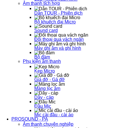
Âm thanh tích hợp
Dẫn TOUR - Phiên dịch
Bộ khuếch đại Micro
Sound card
Đối thoại qua vách ngăn
Máy ghi âm và ghi hình
Bộ đàm
Phụ kiện âm thanh
Kẹp Micro
Giá đỡ - Gá đỡ
Màng lọc âm
Dây - cáp
Đầu Mic
Mic cài đầu - cài áo
PROSOUND - PA
Âm thanh chuyên nghiệp