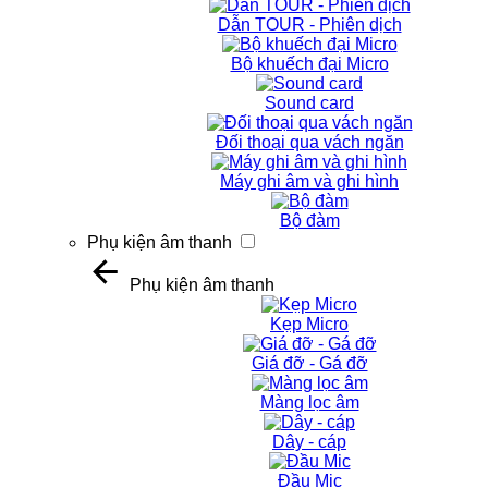
Dẫn TOUR - Phiên dịch
Bộ khuếch đại Micro
Sound card
Đối thoại qua vách ngăn
Máy ghi âm và ghi hình
Bộ đàm
Phụ kiện âm thanh
Phụ kiện âm thanh
Kẹp Micro
Giá đỡ - Gá đỡ
Màng lọc âm
Dây - cáp
Đầu Mic