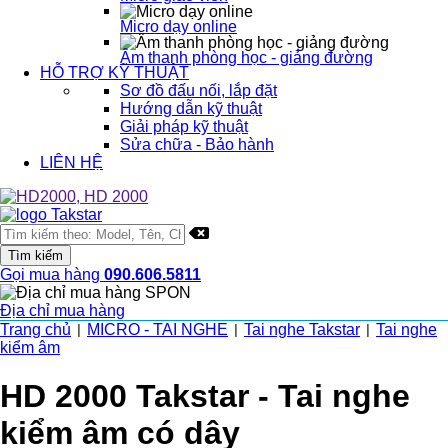
Micro dạy online
Âm thanh phòng học - giảng đường
HỖ TRỢ KỸ THUẬT
Sơ đồ đấu nối, lắp đặt
Hướng dẫn kỹ thuật
Giải pháp kỹ thuật
Sửa chữa - Bảo hành
LIÊN HỆ
Gọi mua hàng
090.606.5811
Địa chỉ mua hàng
Trang chủ
MICRO - TAI NGHE
Tai nghe Takstar
Tai nghe
|
|
|
kiểm âm
HD 2000 Takstar - Tai nghe
kiểm âm có dây