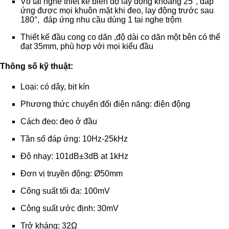
Vỏ tai nghe thiết kế biên độ lay động khoảng 25°, đáp
ứng được mọi khuôn mặt khi đeo, lay động trước sau
180°, đáp ứng nhu cầu dùng 1 tai nghe trộm
Thiết kế đầu cong co dãn ,độ dài co dãn một bên có thể
đạt 35mm, phù hợp với mọi kiểu đầu
Thông số kỹ thuật:
Loại: có dây, bịt kín
Phương thức chuyển đổi điện năng: điện động
Cách đeo: đeo ở đầu
Tần số đáp ứng: 10Hz-25kHz
Độ nhạy: 101dB±3dB at 1kHz
Đơn vị truyền động: Ø50mm
Công suất tối đa: 100mV
Công suất ước định: 30mV
Trở kháng: 32Ω