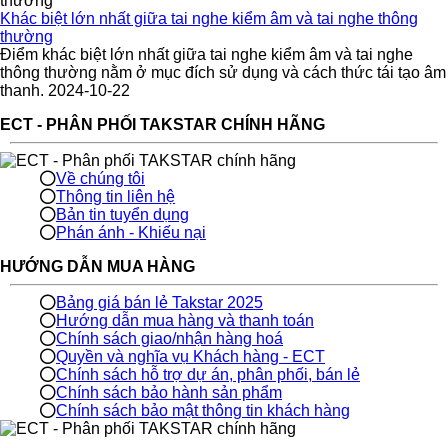
Khác biệt lớn nhất giữa tai nghe kiểm âm và tai nghe thông
thường
Điểm khác biệt lớn nhất giữa tai nghe kiểm âm và tai nghe
thông thường nằm ở mục đích sử dụng và cách thức tái tạo âm
thanh. 2024-10-22
ECT - PHÂN PHỐI TAKSTAR CHÍNH HÃNG
Về chúng tôi
Thông tin liên hệ
Bản tin tuyển dụng
Phán ánh - Khiếu nại
HƯỚNG DẪN MUA HÀNG
Bảng giá bán lẻ Takstar 2025
Hướng dẫn mua hàng và thanh toán
Chính sách giao/nhận hàng hoá
Quyền và nghĩa vụ Khách hàng - ECT
Chính sách hỗ trợ dự án, phân phối, bán lẻ
Chính sách bảo hành sản phẩm
Chính sách bảo mật thông tin khách hàng