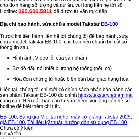
cho đơn hàng số lượng và dự án, vui lòng liên hệ tới số
090.606.5811
Hotline:
để được tư vấn trực tiếp
Địa chỉ bảo hành, sửa chữa model Takstar
EB-100
Trước khi tiến hành liên hệ tới chúng tôi để bảo hành, sửa
chữa model Takstar EB-100, các bạn nên chuẩn bị một số
thông tin sau.
Hình ảnh, Video lỗi của sản phẩm
Sơ đồ đấu nối thiết bị trong hệ thống (nếu có)
Hóa đơn chứng từ hoặc biên bản bàn giao hàng hóa
Hiện tại, chúng tôi chỉ mới có chính sách nhận bảo hành các
sản phẩm Takstar EB-100 do chính
https://takstarvietnam.net
cung cấp. Nếu các bạn cần tư vấn thêm, vui lòng liên hệ số
hotline để biết thêm chi tiết.
EB-100
,
Bảng giá Mic, tai nghe, máy trợ giảng Takstar 2025
,
giá EB-100
,
Tài liệu kỹ thuật, hướng dẫn sử dụng EB-100
Chưa có ý kiến
Họ và tên