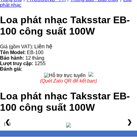
phát nhạc
Loa phát nhạc Taksstar EB-
100 công suất 100W
Liên hệ
Giá (gồm VAT):
Tên Model:
EB-100
Bảo hành:
12 tháng
Lượt truy cập:
1255
Đánh giá:
(Quét Zalo QR để kết bạn)
Loa phát nhạc Taksstar EB-
100 công suất 100W
❮
❯
1 / 3