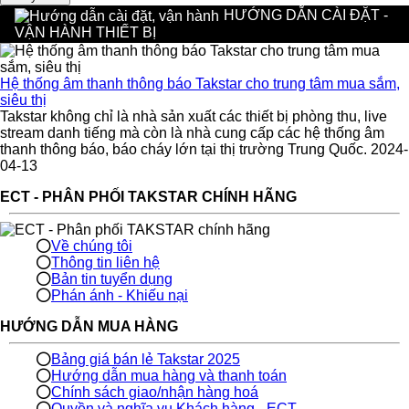
HƯỚNG DẪN CÀI ĐẶT -
VẬN HÀNH THIẾT BỊ
Hệ thống âm thanh thông báo Takstar cho trung tâm mua sắm,
siêu thị
Takstar không chỉ là nhà sản xuất các thiết bị phòng thu, live
stream danh tiếng mà còn là nhà cung cấp các hệ thống âm
thanh thông báo, báo cháy lớn tại thị trường Trung Quốc. 2024-
04-13
ECT - PHÂN PHỐI TAKSTAR CHÍNH HÃNG
Về chúng tôi
Thông tin liên hệ
Bản tin tuyển dụng
Phán ánh - Khiếu nại
HƯỚNG DẪN MUA HÀNG
Bảng giá bán lẻ Takstar 2025
Hướng dẫn mua hàng và thanh toán
Chính sách giao/nhận hàng hoá
Quyền và nghĩa vụ Khách hàng - ECT