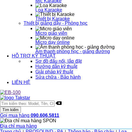
Mic Karaoke
Loa Karaoke
Thiết bị Karaoke
Thiết bị giảng dậy - Phòng học
Micro giáo viên
Micro dạy online
Âm thanh phòng học - giảng đường
HỖ TRỢ KỸ THUẬT
Sơ đồ đấu nối, lắp đặt
Hướng dẫn kỹ thuật
Giải pháp kỹ thuật
Sửa chữa - Bảo hành
LIÊN HỆ
Gọi mua hàng
090.606.5811
Địa chỉ mua hàng
Trang chủ
PROSOUND - PA
Thông báo - Báo cháy
Loa
|
|
|