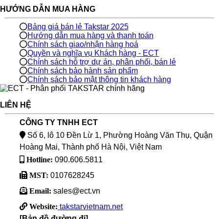
HƯỚNG DẪN MUA HÀNG
Bảng giá bán lẻ Takstar 2025
Hướng dẫn mua hàng và thanh toán
Chính sách giao/nhận hàng hoá
Quyền và nghĩa vụ Khách hàng - ECT
Chính sách hỗ trợ dự án, phân phối, bán lẻ
Chính sách bảo hành sản phẩm
Chính sách bảo mật thông tin khách hàng
LIÊN HỆ
CÔNG TY TNHH ECT
Số 6, lô 10 Đền Lừ 1, Phường Hoàng Văn Thụ, Quận
Hoàng Mai, Thành phố Hà Nội, Việt Nam
Hotline:
090.606.5811
MST:
0107628245
Email:
sales@ect.vn
Website:
takstarvietnam.net
[Bản đồ đường đi]