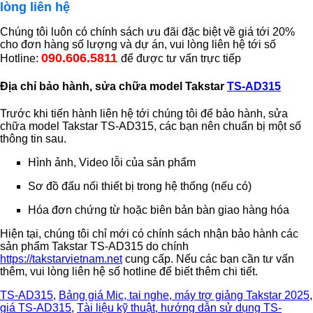
lòng liên hệ
Chúng tôi luôn có chính sách ưu đãi đặc biệt về giá tới 20%
cho đơn hàng số lượng và dự án, vui lòng liên hệ tới số
090.606.5811
Hotline:
để được tư vấn trực tiếp
Địa chỉ bảo hành, sửa chữa model Takstar
TS-AD315
Trước khi tiến hành liên hệ tới chúng tôi để bảo hành, sửa
chữa model Takstar TS-AD315, các bạn nên chuẩn bị một số
thông tin sau.
Hình ảnh, Video lỗi của sản phẩm
Sơ đồ đấu nối thiết bị trong hệ thống (nếu có)
Hóa đơn chứng từ hoặc biên bản bàn giao hàng hóa
Hiện tại, chúng tôi chỉ mới có chính sách nhận bảo hành các
sản phẩm Takstar TS-AD315 do chính
https://takstarvietnam.net
cung cấp. Nếu các bạn cần tư vấn
thêm, vui lòng liên hệ số hotline để biết thêm chi tiết.
TS-AD315
,
Bảng giá Mic, tai nghe, máy trợ giảng Takstar 2025
,
giá TS-AD315
,
Tài liệu kỹ thuật, hướng dẫn sử dụng TS-