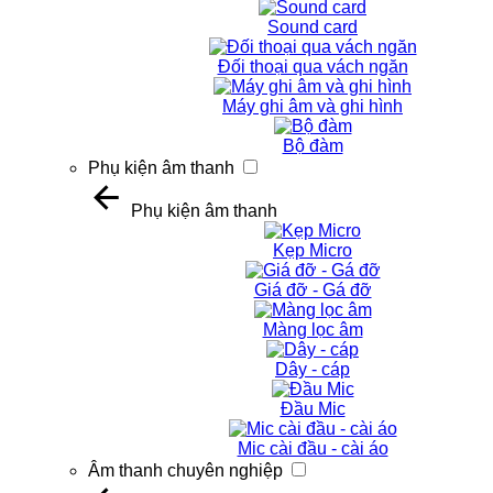
Sound card
Đối thoại qua vách ngăn
Máy ghi âm và ghi hình
Bộ đàm
Phụ kiện âm thanh
Phụ kiện âm thanh
Kẹp Micro
Giá đỡ - Gá đỡ
Màng lọc âm
Dây - cáp
Đầu Mic
Mic cài đầu - cài áo
Âm thanh chuyên nghiệp