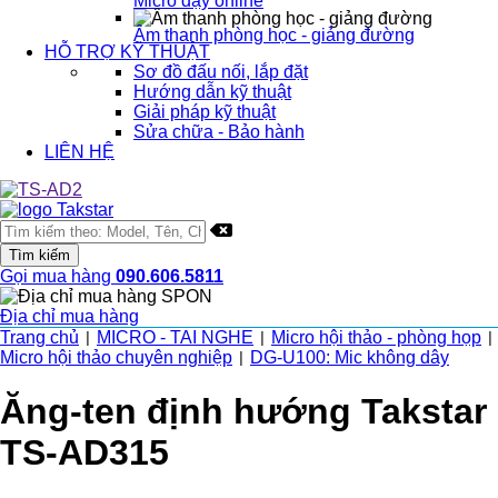
Micro dạy online
Âm thanh phòng học - giảng đường
HỖ TRỢ KỸ THUẬT
Sơ đồ đấu nối, lắp đặt
Hướng dẫn kỹ thuật
Giải pháp kỹ thuật
Sửa chữa - Bảo hành
LIÊN HỆ
Gọi mua hàng
090.606.5811
Địa chỉ mua hàng
Trang chủ
MICRO - TAI NGHE
Micro hội thảo - phòng họp
|
|
|
Micro hội thảo chuyên nghiệp
DG-U100: Mic không dây
|
Ăng-ten định hướng Takstar
TS-AD315