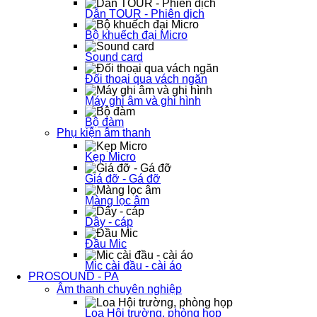
Dẫn TOUR - Phiên dịch
Bộ khuếch đại Micro
Sound card
Đối thoại qua vách ngăn
Máy ghi âm và ghi hình
Bộ đàm
Phụ kiện âm thanh
Kẹp Micro
Giá đỡ - Gá đỡ
Màng lọc âm
Dây - cáp
Đầu Mic
Mic cài đầu - cài áo
PROSOUND - PA
Âm thanh chuyên nghiệp
Loa Hội trường, phòng họp