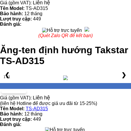
Liên hệ
Giá (gồm VAT):
Tên Model:
TS-AD315
Bảo hành:
12 tháng
Lượt truy cập:
449
Đánh giá:
(Quét Zalo QR để kết bạn)
Ăng-ten định hướng Takstar
TS-AD315
❮
❯
1 / 1
Liên hệ
Giá (gồm VAT):
(liên hệ Hotline để được giá ưu đãi từ 15-25%)
Tên Model:
TS-AD315
Bảo hành:
12 tháng
Lượt truy cập:
449
Đánh giá: