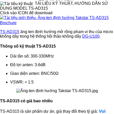
TÀI LIỆU KỸ THUẬT, HƯỚNG DẪN SỬ
DỤNG MODEL TS-AD315
Click vào ICON để download
Brochure
TS-AD315
ăng ten định hướng mở rộng pham vi thu của micro
không dây trong hệ thống hội thảo không dây
DG-U100
.
Thông số kỹ thuật
TS-AD315
Dải tần số: 300-330MHz
Độ lợi anten: 3-6dB
Giao diện anten: BNC/50Ω
VSWR: < 1.5
TS-AD315 có giá bao nhiêu
Vui
TS-AD315 là sản phẩm dự án, giá thay đổi theo tỷ giá: