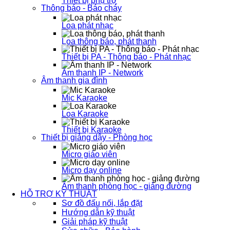
Thiết bị phụ trợ
Thông báo - Báo cháy
Loa phát nhạc
Loa thông báo, phát thanh
Thiết bị PA - Thông báo - Phát nhạc
Âm thanh IP - Network
Âm thanh gia đình
Mic Karaoke
Loa Karaoke
Thiết bị Karaoke
Thiết bị giảng dậy - Phòng học
Micro giáo viên
Micro dạy online
Âm thanh phòng học - giảng đường
HỖ TRỢ KỸ THUẬT
Sơ đồ đấu nối, lắp đặt
Hướng dẫn kỹ thuật
Giải pháp kỹ thuật