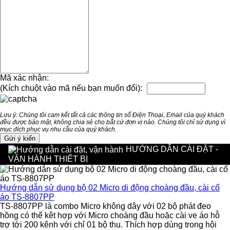
Mã xác nhận:
(Kích chuột vào mã nếu bạn muốn đổi):
Lưu ý: Chúng tôi cam kết tất cả các thông tin số Điện Thoại, Email của quý khách
đều được bảo mật, không chia sẻ cho bất cứ đơn vị nào. Chúng tôi chỉ sử dụng vì
mục đích phục vụ nhu cầu của quý khách.
HƯỚNG DẪN CÀI ĐẶT -
VẬN HÀNH THIẾT BỊ
Hướng dẫn sử dụng bộ 02 Micro di động choàng đầu, cài cổ
áo TS-8807PP
TS-8807PP là combo Micro không dây với 02 bộ phát đeo
hồng có thể kêt hợp với Micro choàng đầu hoặc cài ve áo hỗ
trợ tới 200 kênh với chỉ 01 bộ thu. Thích hợp dùng trong hội