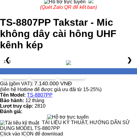
(Quét Zalo QR để kết bạn)
TS-8807PP Takstar - Mic
không dây cài hông UHF
kênh kép
❮
❯
1 / 3
7.140.000 VNĐ
Giá (gồm VAT):
(liên hệ Hotline để được giá ưu đãi từ 15-25%)
Tên Model:
TS-8807PP
Bảo hành:
12 tháng
Lượt truy cập:
2810
Đánh giá:
TÀI LIỆU KỸ THUẬT, HƯỚNG DẪN SỬ
DỤNG MODEL TS-8807PP
Click vào ICON để download