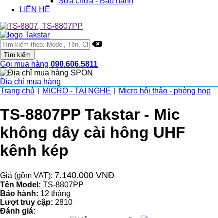
Sửa chữa - Bảo hành
LIÊN HỆ
Gọi mua hàng
090.606.5811
Địa chỉ mua hàng
Trang chủ
MICRO - TAI NGHE
Micro hội thảo - phòng họp
|
|
TS-8807PP Takstar - Mic
không dây cài hông UHF
kênh kép
7.140.000 VNĐ
Giá (gồm VAT):
Tên Model:
TS-8807PP
Bảo hành:
12 tháng
Lượt truy cập:
2810
Đánh giá: