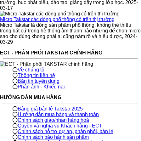
trường, bục phát biểu, đào tạo, giảng dậy trong lớp học. 2025-
03-17
Micro Takstar các dòng phổ thông có trên thị trường
Micro Takstar là dòng sản phẩm phổ thông, không thể thiếu
trong bất cứ trong hệ thống âm thanh nào nhưng để chọn micro
sao cho đúng khong phải ai cũng nắm rõ và hiểu được, 2024-
03-29
ECT - PHÂN PHỐI TAKSTAR CHÍNH HÃNG
Về chúng tôi
Thông tin liên hệ
Bản tin tuyển dụng
Phán ánh - Khiếu nại
HƯỚNG DẪN MUA HÀNG
Bảng giá bán lẻ Takstar 2025
Hướng dẫn mua hàng và thanh toán
Chính sách giao/nhận hàng hoá
Quyền và nghĩa vụ Khách hàng - ECT
Chính sách hỗ trợ dự án, phân phối, bán lẻ
Chính sách bảo hành sản phẩm