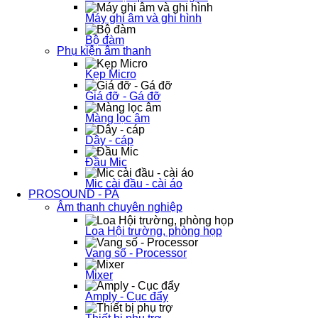
Máy ghi âm và ghi hình
Bộ đàm
Phụ kiện âm thanh
Kẹp Micro
Giá đỡ - Gá đỡ
Màng lọc âm
Dây - cáp
Đầu Mic
Mic cài đầu - cài áo
PROSOUND - PA
Âm thanh chuyên nghiệp
Loa Hội trường, phòng họp
Vang số - Processor
Mixer
Amply - Cục đẩy