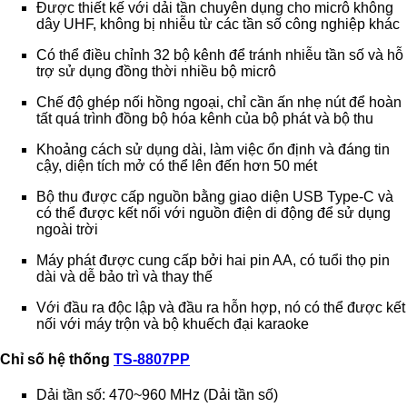
Được thiết kế với dải tần chuyên dụng cho micrô không
dây UHF, không bị nhiễu từ các tần số công nghiệp khác
Có thể điều chỉnh 32 bộ kênh để tránh nhiễu tần số và hỗ
trợ sử dụng đồng thời nhiều bộ micrô
Chế độ ghép nối hồng ngoại, chỉ cần ấn nhẹ nút để hoàn
tất quá trình đồng bộ hóa kênh của bộ phát và bộ thu
Khoảng cách sử dụng dài, làm việc ổn định và đáng tin
cậy, diện tích mở có thể lên đến hơn 50 mét
Bộ thu được cấp nguồn bằng giao diện USB Type-C và
có thể được kết nối với nguồn điện di động để sử dụng
ngoài trời
Máy phát được cung cấp bởi hai pin AA, có tuổi thọ pin
dài và dễ bảo trì và thay thế
Với đầu ra độc lập và đầu ra hỗn hợp, nó có thể được kết
nối với máy trộn và bộ khuếch đại karaoke
Chỉ số hệ thống
TS-8807PP
Dải tần số: 470~960 MHz (Dải tần số)