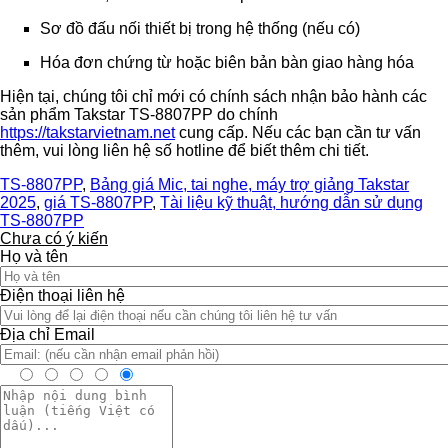
Sơ đồ đấu nối thiết bị trong hệ thống (nếu có)
Hóa đơn chứng từ hoặc biên bản bàn giao hàng hóa
Hiện tại, chúng tôi chỉ mới có chính sách nhận bảo hành các
sản phẩm Takstar TS-8807PP do chính
https://takstarvietnam.net
cung cấp. Nếu các bạn cần tư vấn
thêm, vui lòng liên hệ số hotline để biết thêm chi tiết.
TS-8807PP
,
Bảng giá Mic, tai nghe, máy trợ giảng Takstar
2025
,
giá TS-8807PP
,
Tài liệu kỹ thuật, hướng dẫn sử dụng
TS-8807PP
Chưa có ý kiến
Họ và tên
Điện thoại liên hệ
Địa chỉ Email