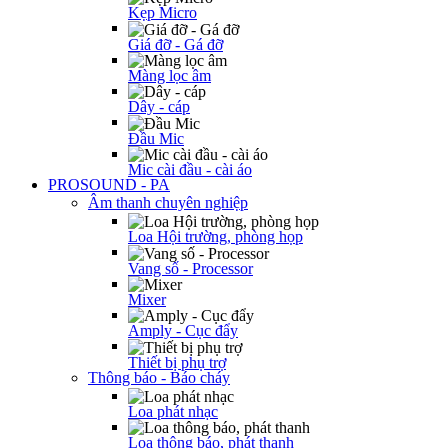
Kẹp Micro
Giá đỡ - Gá đỡ
Màng lọc âm
Dây - cáp
Đầu Mic
Mic cài đầu - cài áo
PROSOUND - PA
Âm thanh chuyên nghiệp
Loa Hội trường, phòng họp
Vang số - Processor
Mixer
Amply - Cục đẩy
Thiết bị phụ trợ
Thông báo - Báo cháy
Loa phát nhạc
Loa thông báo, phát thanh