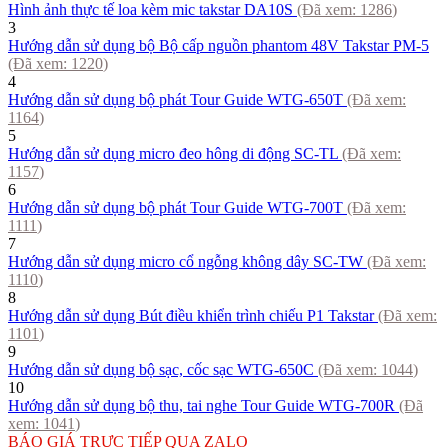
Hình ảnh thực tế loa kèm mic takstar DA10S
(Đã xem:
1286
)
3
Hướng dẫn sử dụng bộ Bộ cấp nguồn phantom 48V Takstar PM-5
(Đã xem:
1220
)
4
Hướng dẫn sử dụng bộ phát Tour Guide WTG-650T
(Đã xem:
1164
)
5
Hướng dẫn sử dụng micro đeo hông di động SC-TL
(Đã xem:
1157
)
6
Hướng dẫn sử dụng bộ phát Tour Guide WTG-700T
(Đã xem:
1111
)
7
Hướng dẫn sử dụng micro cổ ngỗng không dây SC-TW
(Đã xem:
1110
)
8
Hướng dẫn sử dụng Bút điều khiển trình chiếu P1 Takstar
(Đã xem:
1101
)
9
Hướng dẫn sử dụng bộ sạc, cốc sạc WTG-650C
(Đã xem:
1044
)
10
Hướng dẫn sử dụng bộ thu, tai nghe Tour Guide WTG-700R
(Đã
xem:
1041
)
BÁO GIÁ TRỰC TIẾP QUA ZALO