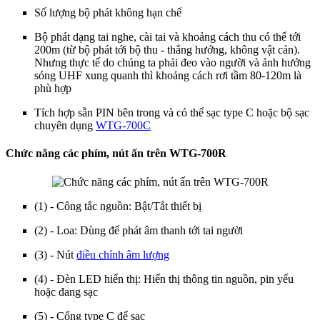
Số lượng bộ phát không hạn chế
Bộ phát dạng tai nghe, cài tai và khoảng cách thu có thể tới
200m (từ bộ phát tới bộ thu - thẳng hướng, không vật cản).
Nhưng thực tế do chúng ta phải đeo vào người và ảnh hưởng
sóng UHF xung quanh thì khoảng cách rơi tầm 80-120m là
phù hợp
Tích hợp sẵn PIN bên trong và có thể sạc type C hoặc bộ sạc
chuyên dụng
WTG-700C
Chức năng các phím, nút ấn trên WTG-700R
(1) - Công tắc nguồn: Bật/Tắt thiết bị
(2) - Loa: Dùng để phát âm thanh tới tai người
(3) - Nút
điều chỉnh âm lượng
(4) - Đèn LED hiển thị: Hiển thị thông tin nguồn, pin yếu
hoặc đang sạc
(5) - Cổng type C để sạc