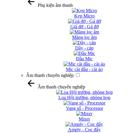
Phụ kiện âm thanh
Kẹp Micro
Giá đỡ - Gá đỡ
Màng lọc âm
Dây - cáp
Đầu Mic
Mic cài đầu - cài áo
Âm thanh chuyên nghiệp
Âm thanh chuyên nghiệp
Loa Hội trường, phòng họp
Vang số - Processor
Mixer
Amply - Cục đẩy