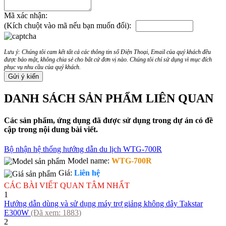
Mã xác nhận:
(Kích chuột vào mã nếu bạn muốn đổi):
Lưu ý: Chúng tôi cam kết tất cả các thông tin số Điện Thoại, Email của quý khách đều
được bảo mật, không chia sẻ cho bất cứ đơn vị nào. Chúng tôi chỉ sử dụng vì mục đích
phục vụ nhu cầu của quý khách.
DANH SÁCH SẢN PHẨM LIÊN QUAN
Các sản phẩm, ứng dụng đã được sử dụng trong dự án có đề
cập trong nội dung bài viết.
Bộ nhận hệ thống hướng dẫn du lịch WTG-700R
Model name:
WTG-700R
Giá:
Liên hệ
CÁC BÀI VIẾT QUAN TÂM NHẤT
1
Hướng dẫn dùng và sử dụng máy trợ giảng không dây Takstar
E300W
(Đã xem:
1883
)
2