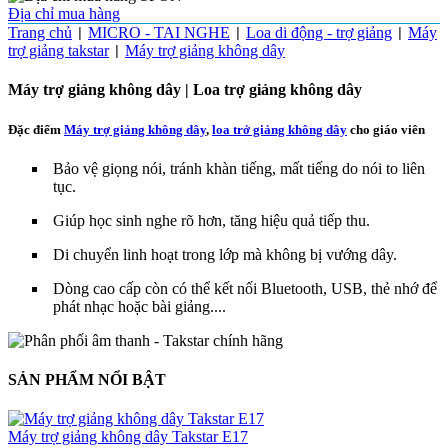
Địa chỉ mua hàng
Trang chủ
MICRO - TAI NGHE
Loa di động - trợ giảng
Máy
|
|
|
trợ giảng takstar
Máy trợ giảng không dây
|
Máy trợ giảng không dây | Loa trợ giảng không dây
Đặc điểm
Máy trợ giảng không dây
,
loa trở giảng không dây
cho giáo viên
Bảo vệ giọng nói, tránh khàn tiếng, mất tiếng do nói to liên
tục.
Giúp học sinh nghe rõ hơn, tăng hiệu quả tiếp thu.
Di chuyển linh hoạt trong lớp mà không bị vướng dây.
Dòng cao cấp còn có thể kết nối Bluetooth, USB, thẻ nhớ để
phát nhạc hoặc bài giảng....
SẢN PHẨM NỔI BẬT
Máy trợ giảng không dây Takstar E17