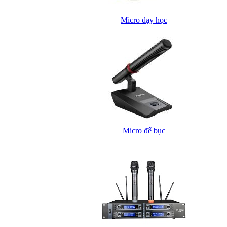
Micro dạy học
Micro để bục