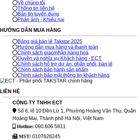
Về chúng tôi
Thông tin liên hệ
Bản tin tuyển dụng
Phán ánh - Khiếu nại
HƯỚNG DẪN MUA HÀNG
Bảng giá bán lẻ Takstar 2025
Hướng dẫn mua hàng và thanh toán
Chính sách giao/nhận hàng hoá
Quyền và nghĩa vụ Khách hàng - ECT
Chính sách hỗ trợ dự án, phân phối, bán lẻ
Chính sách bảo hành sản phẩm
Chính sách bảo mật thông tin khách hàng
LIÊN HỆ
CÔNG TY TNHH ECT
Số 6, lô 10 Đền Lừ 1, Phường Hoàng Văn Thụ, Quận
Hoàng Mai, Thành phố Hà Nội, Việt Nam
Hotline:
090.606.5811
MST:
0107628245