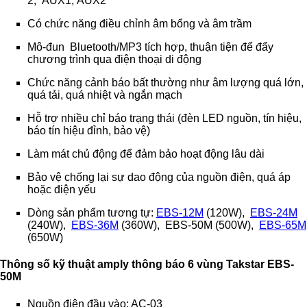
2, AUX1, AUX2
Có chức năng điều chỉnh âm bổng và âm trầm
Mô-đun Bluetooth/MP3 tích hợp, thuận tiện để đẩy
chương trình qua điện thoại di động
Chức năng cảnh báo bất thường như âm lượng quá lớn,
quá tải, quá nhiệt và ngắn mạch
Hỗ trợ nhiều chỉ báo trạng thái (đèn LED nguồn, tín hiệu,
báo tín hiệu đỉnh, bảo vệ)
Làm mát chủ động để đảm bảo hoạt động lâu dài
Bảo vệ chống lại sự dao động của nguồn điện, quá áp
hoặc điện yếu
Dòng sản phẩm tương tự:
EBS-12M
(120W),
EBS-24M
(240W),
EBS-36M
(360W), EBS-50M (500W),
EBS-65M
(650W)
Thông số kỹ thuật amply thông báo 6 vùng Takstar EBS-
50M
Nguồn điện đầu vào: AC-03