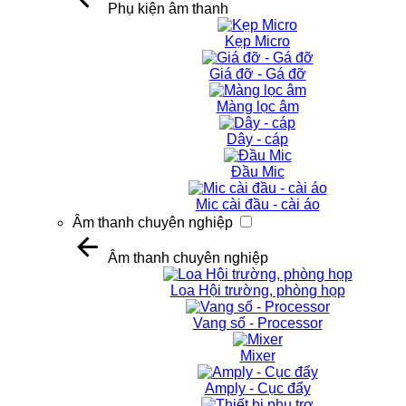
Phụ kiện âm thanh
Kẹp Micro
Giá đỡ - Gá đỡ
Màng lọc âm
Dây - cáp
Đầu Mic
Mic cài đầu - cài áo
Âm thanh chuyên nghiệp
Âm thanh chuyên nghiệp
Loa Hội trường, phòng họp
Vang số - Processor
Mixer
Amply - Cục đẩy