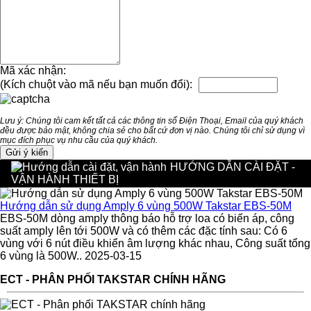
Mã xác nhận:
(Kích chuột vào mã nếu bạn muốn đổi):
Lưu ý: Chúng tôi cam kết tất cả các thông tin số Điện Thoại, Email của quý khách
đều được bảo mật, không chia sẻ cho bất cứ đơn vị nào. Chúng tôi chỉ sử dụng vì
mục đích phục vụ nhu cầu của quý khách.
HƯỚNG DẪN CÀI ĐẶT -
VẬN HÀNH THIẾT BỊ
Hướng dẫn sử dụng Amply 6 vùng 500W Takstar EBS-50M
EBS-50M dòng amply thông báo hỗ trợ loa có biến áp, công
suất amply lên tới 500W và có thêm các đặc tính sau: Có 6
vùng với 6 nút điều khiển âm lượng khác nhau, Công suất tổng
6 vùng là 500W.. 2025-03-15
ECT - PHÂN PHỐI TAKSTAR CHÍNH HÃNG