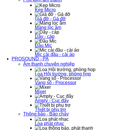
Kẹp Micro
Giá đỡ - Gá đỡ
Màng lọc âm
Dây - cáp
Đầu Mic
Mic cài đầu - cài áo
PROSOUND - PA
Âm thanh chuyên nghiệp
Loa Hội trường, phòng họp
Vang số - Processor
Mixer
Amply - Cục đẩy
Thiết bị phụ trợ
Thông báo - Báo cháy
Loa phát nhạc