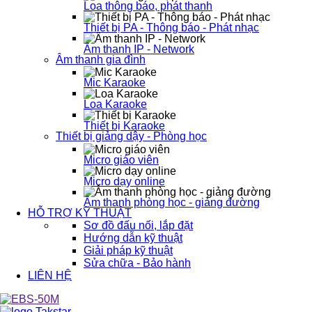
Loa thông báo, phát thanh
Thiết bị PA - Thông báo - Phát nhạc
Âm thanh IP - Network
Âm thanh gia đình
Mic Karaoke
Loa Karaoke
Thiết bị Karaoke
Thiết bị giảng dậy - Phòng học
Micro giáo viên
Micro dạy online
Âm thanh phòng học - giảng đường
HỖ TRỢ KỸ THUẬT
Sơ đồ đấu nối, lắp đặt
Hướng dẫn kỹ thuật
Giải pháp kỹ thuật
Sửa chữa - Bảo hành
LIÊN HỆ