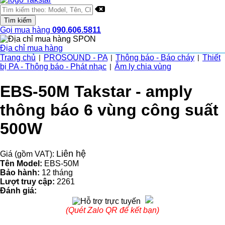
Gọi mua hàng
090.606.5811
Địa chỉ mua hàng
Trang chủ
PROSOUND - PA
Thông báo - Báo cháy
Thiết
|
|
|
bị PA - Thông báo - Phát nhạc
Âm ly chia vùng
|
EBS-50M Takstar - amply
thông báo 6 vùng công suất
500W
Liên hệ
Giá (gồm VAT):
Tên Model:
EBS-50M
Bảo hành:
12 tháng
Lượt truy cập:
2261
Đánh giá:
(Quét Zalo QR để kết bạn)