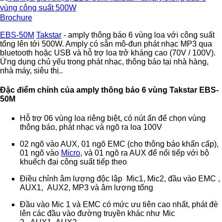
Brochure
EBS-50M
Takstar
- amply thông báo 6 vùng loa với công suất
tổng lên tới 500W. Amply có sẵn mô-đun phát nhạc MP3 qua
bluetooth hoặc USB và hỗ trợ loa trở kháng cao (70V / 100V).
Ứng dụng chủ yếu trong phát nhạc, thông báo tại nhà hàng,
nhà máy, siêu thị..
Đặc điểm chỉnh của amply thông báo 6 vùng Takstar EBS-
50M
Hỗ trợ 06 vùng loa riêng biệt, có nút ấn để chọn vùng
thông báo, phát nhạc và ngõ ra loa 100V
02 ngõ vào AUX, 01 ngõ EMC (cho thông báo khẩn cấp),
01 ngõ vào
Micro
, và 01 ngõ ra AUX để nối tiếp với bộ
khuếch đại công suất tiếp theo
Điều chỉnh âm lượng độc lập Mic1, Mic2, đầu vào EMC ,
AUX1, AUX2, MP3 và âm lượng tổng
Đầu vào Mic 1 và EMC có mức ưu tiên cao nhất, phát đè
lên các đầu vào đường truyền khác như Mic