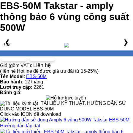
EBS-50M Takstar - amply
thông báo 6 vùng công suất
500W
❮
❯
1 / 2
Liên hệ
Giá (gồm VAT):
(liên hệ Hotline để được giá ưu đãi từ 15-25%)
Tên Model:
EBS-50M
Bảo hành:
12 tháng
Lượt truy cập:
2261
Đánh giá:
TÀI LIỆU KỸ THUẬT, HƯỚNG DẪN SỬ
DỤNG MODEL EBS-50M
Click vào ICON để download
Hướng dẫn lắp đặt