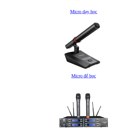
Micro dạy học
Micro để bục