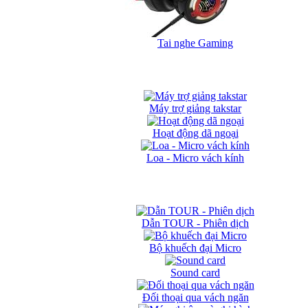
Tai nghe Gaming
Máy trợ giảng takstar
Hoạt động dã ngoại
Loa - Micro vách kính
Dẫn TOUR - Phiên dịch
Bộ khuếch đại Micro
Sound card
Đối thoại qua vách ngăn