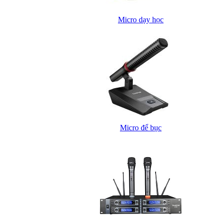
Micro dạy học
Micro để bục