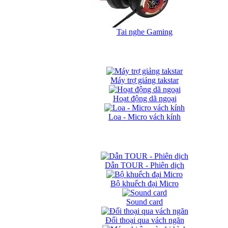
Tai nghe Gaming
Máy trợ giảng takstar
Hoạt động dã ngoại
Loa - Micro vách kính
Dẫn TOUR - Phiên dịch
Bộ khuếch đại Micro
Sound card
Đối thoại qua vách ngăn