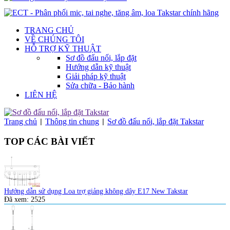
TRANG CHỦ
VỀ CHÚNG TÔI
HỖ TRỢ KỸ THUẬT
Sơ đồ đấu nối, lắp đặt
Hướng dẫn kỹ thuật
Giải pháp kỹ thuật
Sửa chữa - Bảo hành
LIÊN HỆ
Trang chủ
Thông tin chung
Sơ đồ đấu nối, lắp đặt Takstar
|
|
TOP CÁC BÀI VIẾT
Hướng dẫn sử dụng Loa trợ giảng không dây E17 New Takstar
Đã xem:
2525