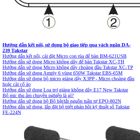
Hướng dẫn kết nối, sử dụng bộ giao tiếp qua vách ngăn DA-
239 Takstar
Hướng dẫn kết nối, cài đặt Micro con rùa để bàn BM-621USB
Hướng dẫn sử dụng Micro không dây để bàn Takstar XC-TH
Hướng dẫn sử dụng Micro không dây choàng đầu Takstar XC-TP
Hướng dẫn sử dụng Amply 6 vùng 650W Takstar EBS-65M
Hướng dẫn sử dụng bộ micro giảng dậy X3PP - Micro choàng đầu
hoặc cài cổ áo
Hướng dẫn sử dụng Loa trợ giảng không dây E17 New Takstar
Bộ mic thu âm chuyên nghiệp là gì?
Hướng dẫn sử dụng bộ Bộ bật/tắt nguồn tuần tự EPO-802N
Hướng dẫn sử dụng, lắp đặt bộ triệt phản hồi kỹ thuật số Takstar
FE-224N