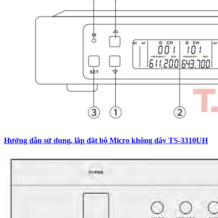
Hướng dẫn sử dụng, lắp đặt bộ Micro không dây TS-3310UH