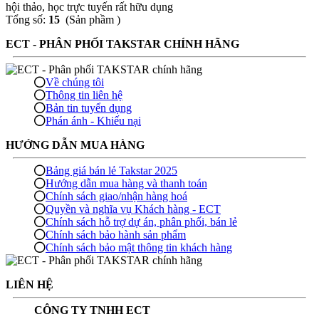
hội thảo, học trực tuyến rất hữu dụng
Tổng số:
15
(Sản phầm )
ECT - PHÂN PHỐI TAKSTAR CHÍNH HÃNG
Về chúng tôi
Thông tin liên hệ
Bản tin tuyển dụng
Phán ánh - Khiếu nại
HƯỚNG DẪN MUA HÀNG
Bảng giá bán lẻ Takstar 2025
Hướng dẫn mua hàng và thanh toán
Chính sách giao/nhận hàng hoá
Quyền và nghĩa vụ Khách hàng - ECT
Chính sách hỗ trợ dự án, phân phối, bán lẻ
Chính sách bảo hành sản phẩm
Chính sách bảo mật thông tin khách hàng
LIÊN HỆ
CÔNG TY TNHH ECT