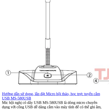
Hướng dẫn sử dụng, lắp đặt Micro hội thảo, học trực tuyến cắm
USB MS-580USB
Mic hội nghị có dây USB MS-580USB là dòng micro chuyên
dụng với cổng USB dễ dàng cắm vào máy tính để có thể ghi âm,