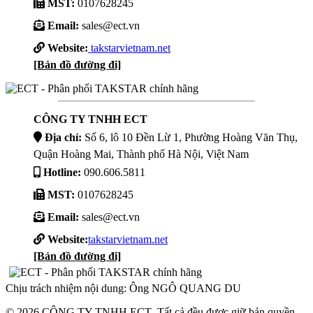
MST:
0107628245
Email:
sales@ect.vn
Website:
takstarvietnam.net
[Bản đồ đường đi]
CÔNG TY TNHH ECT
Địa chỉ:
Số 6, lô 10 Đền Lừ 1, Phường Hoàng Văn Thụ,
Quận Hoàng Mai, Thành phố Hà Nội, Việt Nam
Hotline:
090.606.5811
MST:
0107628245
Email:
sales@ect.vn
Website:
takstarvietnam.net
[Bản đồ đường đi]
Chịu trách nhiệm nội dung: Ông NGÔ QUANG DU
© 2026 CÔNG TY TNHH ECT .Tất cả đều được giữ bản quyền.