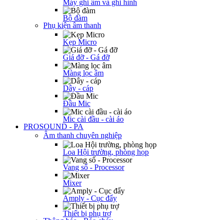
Máy ghi âm và ghi hình
Bộ đàm
Phụ kiện âm thanh
Kẹp Micro
Giá đỡ - Gá đỡ
Màng lọc âm
Dây - cáp
Đầu Mic
Mic cài đầu - cài áo
PROSOUND - PA
Âm thanh chuyên nghiệp
Loa Hội trường, phòng họp
Vang số - Processor
Mixer
Amply - Cục đẩy
Thiết bị phụ trợ