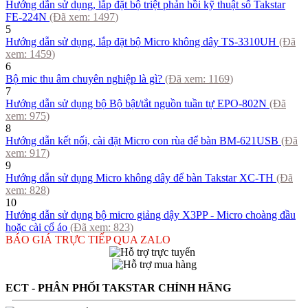
Hướng dẫn sử dụng, lắp đặt bộ triệt phản hồi kỹ thuật số Takstar
FE-224N
(Đã xem:
1497
)
5
Hướng dẫn sử dụng, lắp đặt bộ Micro không dây TS-3310UH
(Đã
xem:
1459
)
6
Bộ mic thu âm chuyên nghiệp là gì?
(Đã xem:
1169
)
7
Hướng dẫn sử dụng bộ Bộ bật/tắt nguồn tuần tự EPO-802N
(Đã
xem:
975
)
8
Hướng dẫn kết nối, cài đặt Micro con rùa để bàn BM-621USB
(Đã
xem:
917
)
9
Hướng dẫn sử dụng Micro không dây để bàn Takstar XC-TH
(Đã
xem:
828
)
10
Hướng dẫn sử dụng bộ micro giảng dậy X3PP - Micro choàng đầu
hoặc cài cổ áo
(Đã xem:
823
)
BÁO GIÁ TRỰC TIẾP QUA ZALO
ECT - PHÂN PHỐI TAKSTAR CHÍNH HÃNG