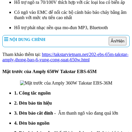
Hỗ trợ ngõ ra 70/100V thích hợp với các loại loa có biến áp
Có ngõ vào EMC để nối các bộ cảnh báo báo cháy bằng âm
thanh với mức ưu tiên cao nhất
Hỗ trợ phát nhạc nền qua mo-đun MP3, Bluetooth
NỘI DUNG CHÍNH
Ẩn/Hiện
Tham khảo thêm tại:
https://takstarvietnam.net/202-ebs-65m-takstar-
amply-thong-bao-6-vung-cong-suat-650w.html
Mặt trước của Amply 650W Takstar EBS-65M
1. Công tắc nguồn
2. Đèn báo tín hiệu
3. Đèn báo cắt đỉnh -
Âm thanh ngõ vào đang quá lớn
4. Đèn báo nguồn