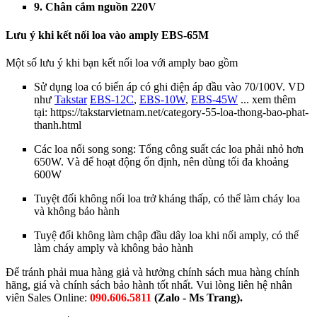
9. Chân cắm nguồn 220V
Lưu ý k
hi kết nối loa vào amply EBS-65M
Một số lưu ý khi bạn kết nối loa với amply bao gồm
Sử dụng loa có biến áp có ghi điện áp đầu vào 70/100V. VD
như
Takstar
EBS-12C
,
EBS-10W
,
EBS-45W
... xem thêm
tại: https://takstarvietnam.net/category-55-loa-thong-bao-phat-
thanh.html
Các loa nối song song: Tổng công suất các loa phải nhỏ hơn
650W. Và để hoạt động ổn định, nên dùng tối đa khoảng
600W
Tuyệt đối không nối loa trở kháng thấp, có thể làm cháy loa
và không bảo hành
Tuyệ đối không làm chập đầu dây loa khi nối amply, có thể
làm cháy amply
và không bảo hành
Để tránh phải mua hàng giả và hưởng chính sách mua hàng chính
hãng, giá và chính sách bảo hành tốt nhất. Vui lòng liên hệ nhân
viên Sales Online:
090.606.5811
(Zalo - Ms Trang).