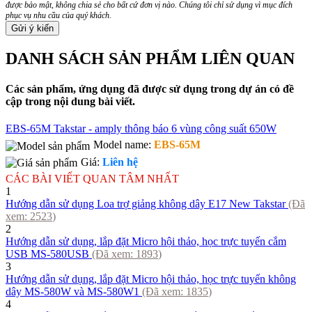
được bảo mật, không chia sẻ cho bất cứ đơn vị nào. Chúng tôi chỉ sử dụng vì mục đích
phục vụ nhu cầu của quý khách.
DANH SÁCH SẢN PHẨM LIÊN QUAN
Các sản phẩm, ứng dụng đã được sử dụng trong dự án có đề
cập trong nội dung bài viết.
EBS-65M Takstar - amply thông báo 6 vùng công suất 650W
Model name:
EBS-65M
Giá:
Liên hệ
CÁC BÀI VIẾT QUAN TÂM NHẤT
1
Hướng dẫn sử dụng Loa trợ giảng không dây E17 New Takstar
(Đã
xem:
2523
)
2
Hướng dẫn sử dụng, lắp đặt Micro hội thảo, học trực tuyến cắm
USB MS-580USB
(Đã xem:
1893
)
3
Hướng dẫn sử dụng, lắp đặt Micro hội thảo, học trực tuyến không
dây MS-580W và MS-580W1
(Đã xem:
1835
)
4