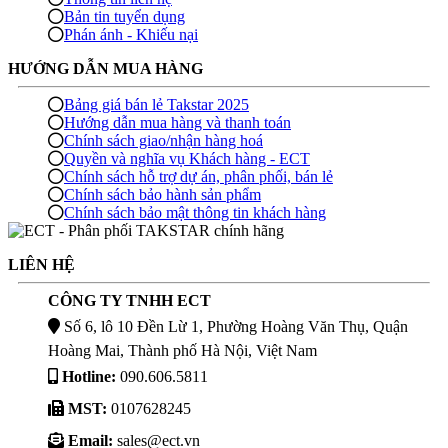
Bản tin tuyển dụng
Phán ánh - Khiếu nại
HƯỚNG DẪN MUA HÀNG
Bảng giá bán lẻ Takstar 2025
Hướng dẫn mua hàng và thanh toán
Chính sách giao/nhận hàng hoá
Quyền và nghĩa vụ Khách hàng - ECT
Chính sách hỗ trợ dự án, phân phối, bán lẻ
Chính sách bảo hành sản phẩm
Chính sách bảo mật thông tin khách hàng
LIÊN HỆ
CÔNG TY TNHH ECT
Số 6, lô 10 Đền Lừ 1, Phường Hoàng Văn Thụ, Quận
Hoàng Mai, Thành phố Hà Nội, Việt Nam
Hotline:
090.606.5811
MST:
0107628245
Email:
sales@ect.vn