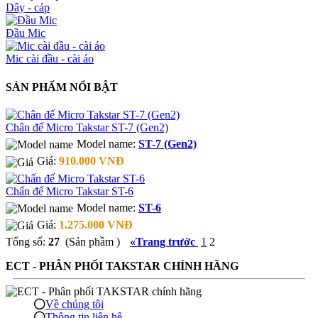
Dây - cáp
Đầu Mic
Mic cài đầu - cài áo
SẢN PHẨM NỔI BẬT
Chân đế Micro Takstar ST-7 (Gen2)
Model name:
ST-7 (Gen2)
Giá:
910.000 VNĐ
Chấn đế Micro Takstar ST-6
Model name:
ST-6
Giá:
1.275.000 VNĐ
Tổng số:
27
(Sản phầm )
«
Trang trước
1
2
ECT - PHÂN PHỐI TAKSTAR CHÍNH HÃNG
Về chúng tôi
Thông tin liên hệ