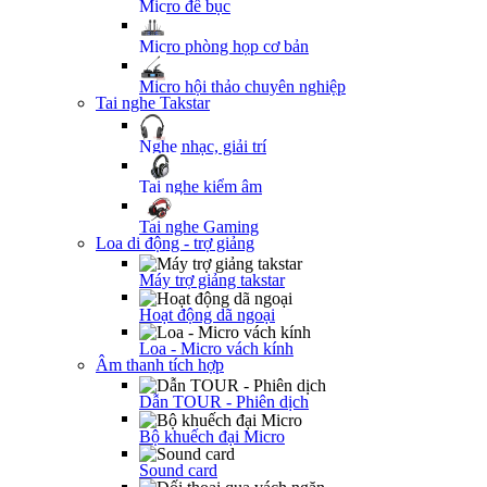
Micro để bục
Micro phòng họp cơ bản
Micro hội thảo chuyên nghiệp
Tai nghe Takstar
Nghe nhạc, giải trí
Tai nghe kiểm âm
Tai nghe Gaming
Loa di động - trợ giảng
Máy trợ giảng takstar
Hoạt động dã ngoại
Loa - Micro vách kính
Âm thanh tích hợp
Dẫn TOUR - Phiên dịch
Bộ khuếch đại Micro
Sound card