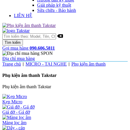
Giải pháp kỹ thuật
Sửa chữa - Bảo hành
LIÊN HỆ
Gọi mua hàng
090.606.5811
Địa chỉ mua hàng
Trang chủ
MICRO - TAI NGHE
Phụ kiện âm thanh
|
|
Phụ kiện âm thanh Takstar
Phụ kiện âm thanh Takstar
Kẹp Micro
Giá đỡ - Gá đỡ
Màng lọc âm