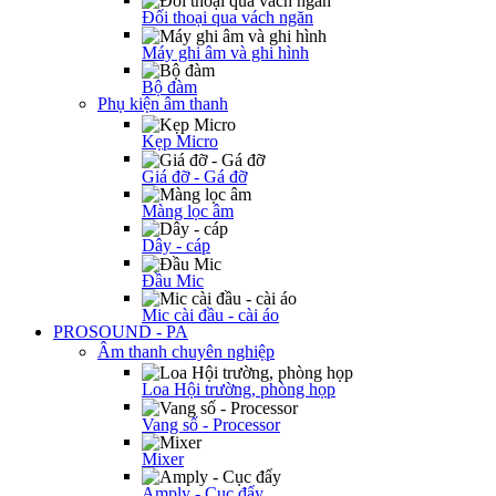
Đối thoại qua vách ngăn
Máy ghi âm và ghi hình
Bộ đàm
Phụ kiện âm thanh
Kẹp Micro
Giá đỡ - Gá đỡ
Màng lọc âm
Dây - cáp
Đầu Mic
Mic cài đầu - cài áo
PROSOUND - PA
Âm thanh chuyên nghiệp
Loa Hội trường, phòng họp
Vang số - Processor
Mixer
Amply - Cục đẩy