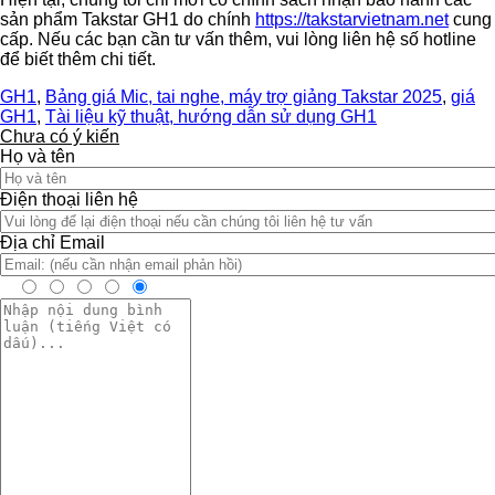
sản phẩm Takstar GH1 do chính
https://takstarvietnam.net
cung
cấp. Nếu các bạn cần tư vấn thêm, vui lòng liên hệ số hotline
để biết thêm chi tiết.
GH1
,
Bảng giá Mic, tai nghe, máy trợ giảng Takstar 2025
,
giá
GH1
,
Tài liệu kỹ thuật, hướng dẫn sử dụng GH1
Chưa có ý kiến
Họ và tên
Điện thoại liên hệ
Địa chỉ Email