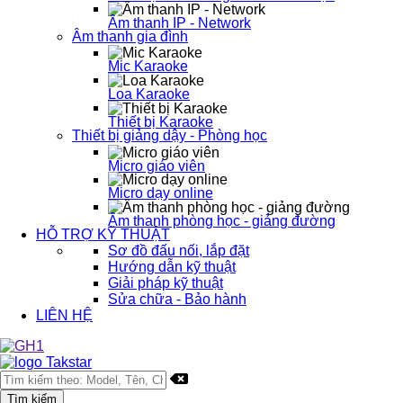
Âm thanh IP - Network
Âm thanh gia đình
Mic Karaoke
Loa Karaoke
Thiết bị Karaoke
Thiết bị giảng dậy - Phòng học
Micro giáo viên
Micro dạy online
Âm thanh phòng học - giảng đường
HỖ TRỢ KỸ THUẬT
Sơ đồ đấu nối, lắp đặt
Hướng dẫn kỹ thuật
Giải pháp kỹ thuật
Sửa chữa - Bảo hành
LIÊN HỆ