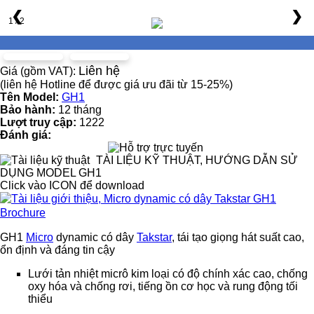
❮
❯
1 / 2
Liên hệ
Giá (gồm VAT):
(liên hệ Hotline để được giá ưu đãi từ 15-25%)
Tên Model:
GH1
Bảo hành:
12 tháng
Lượt truy cập:
1222
Đánh giá:
TÀI LIỆU KỸ THUẬT, HƯỚNG DẪN SỬ
DỤNG MODEL GH1
Click vào ICON để download
Brochure
GH1
Micro
dynamic có dây
Takstar
, tái tạo
giọng hát suất cao,
ổn định và đáng tin cậy
Lưới tản nhiệt micrô kim loại có độ chính xác cao, chống
oxy hóa và chống rơi, tiếng ồn cơ học và rung động tối
thiểu