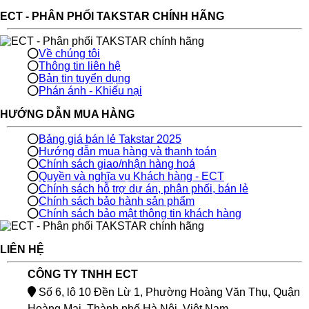
ECT - PHÂN PHỐI TAKSTAR CHÍNH HÃNG
Về chúng tôi
Thông tin liên hệ
Bản tin tuyển dụng
Phán ánh - Khiếu nại
HƯỚNG DẪN MUA HÀNG
Bảng giá bán lẻ Takstar 2025
Hướng dẫn mua hàng và thanh toán
Chính sách giao/nhận hàng hoá
Quyền và nghĩa vụ Khách hàng - ECT
Chính sách hỗ trợ dự án, phân phối, bán lẻ
Chính sách bảo hành sản phẩm
Chính sách bảo mật thông tin khách hàng
LIÊN HỆ
CÔNG TY TNHH ECT
Số 6, lô 10 Đền Lừ 1, Phường Hoàng Văn Thụ, Quận
Hoàng Mai, Thành phố Hà Nội, Việt Nam