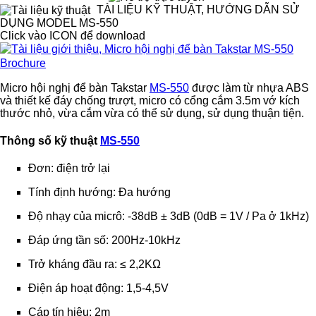
TÀI LIỆU KỸ THUẬT, HƯỚNG DẪN SỬ
DỤNG MODEL MS-550
Click vào ICON để download
Brochure
Micro hội nghị để bàn Takstar
MS-550
được làm từ nhựa ABS
và thiết kế đáy chống trượt, micro có cổng cắm 3.5m vớ kích
thước nhỏ, vừa cắm vừa có thể sử dụng, sử dụng thuận tiện.
Thông số kỹ thuật
MS-550
Đơn: điện trở lại
Tính định hướng: Đa hướng
Độ nhạy của micrô: -38dB ± 3dB (0dB = 1V / Pa ở 1kHz)
Đáp ứng tần số: 200Hz-10kHz
Trở kháng đầu ra: ≤ 2,2KΩ
Điện áp hoạt động: 1,5-4,5V
Cáp tín hiệu: 2m