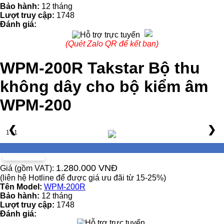
Bảo hành:
12 tháng
Lượt truy cập:
1748
Đánh giá:
(Quét Zalo QR để kết bạn)
WPM-200R Takstar Bộ thu
không dây cho bộ kiểm âm
WPM-200
❮
❯
1 / 1
1.280.000 VNĐ
Giá (gồm VAT):
(liên hệ Hotline để được giá ưu đãi từ 15-25%)
Tên Model:
WPM-200R
Bảo hành:
12 tháng
Lượt truy cập:
1748
Đánh giá: