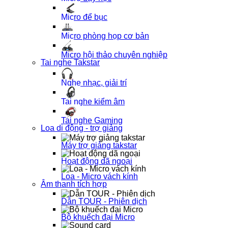
Micro để bục
Micro phòng họp cơ bản
Micro hội thảo chuyên nghiệp
Tai nghe Takstar
Nghe nhạc, giải trí
Tai nghe kiểm âm
Tai nghe Gaming
Loa di động - trợ giảng
Máy trợ giảng takstar
Hoạt động dã ngoại
Loa - Micro vách kính
Âm thanh tích hợp
Dẫn TOUR - Phiên dịch
Bộ khuếch đại Micro