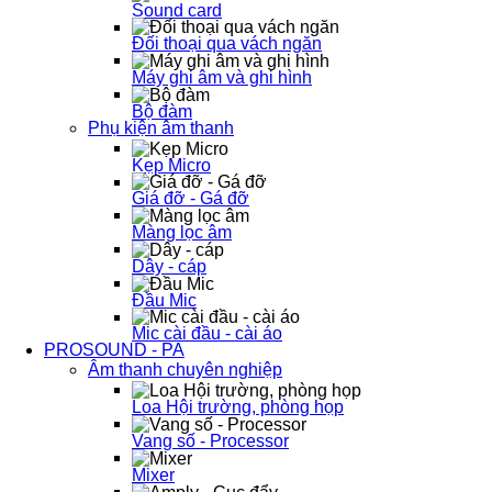
Sound card
Đối thoại qua vách ngăn
Máy ghi âm và ghi hình
Bộ đàm
Phụ kiện âm thanh
Kẹp Micro
Giá đỡ - Gá đỡ
Màng lọc âm
Dây - cáp
Đầu Mic
Mic cài đầu - cài áo
PROSOUND - PA
Âm thanh chuyên nghiệp
Loa Hội trường, phòng họp
Vang số - Processor
Mixer