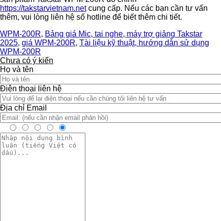
https://takstarvietnam.net
cung cấp. Nếu các bạn cần tư vấn
thêm, vui lòng liên hệ số hotline để biết thêm chi tiết.
WPM-200R
,
Bảng giá Mic, tai nghe, máy trợ giảng Takstar
2025
,
giá WPM-200R
,
Tài liệu kỹ thuật, hướng dẫn sử dụng
WPM-200R
Chưa có ý kiến
Họ và tên
Điện thoại liên hệ
Địa chỉ Email