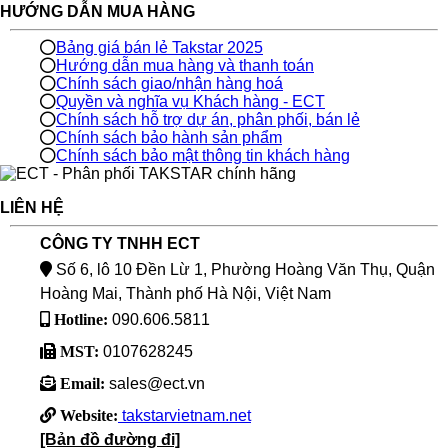
HƯỚNG DẪN MUA HÀNG
Bảng giá bán lẻ Takstar 2025
Hướng dẫn mua hàng và thanh toán
Chính sách giao/nhận hàng hoá
Quyền và nghĩa vụ Khách hàng - ECT
Chính sách hỗ trợ dự án, phân phối, bán lẻ
Chính sách bảo hành sản phẩm
Chính sách bảo mật thông tin khách hàng
LIÊN HỆ
CÔNG TY TNHH ECT
Số 6, lô 10 Đền Lừ 1, Phường Hoàng Văn Thụ, Quận
Hoàng Mai, Thành phố Hà Nội, Việt Nam
Hotline:
090.606.5811
MST:
0107628245
Email:
sales@ect.vn
Website:
takstarvietnam.net
[Bản đồ đường đi]