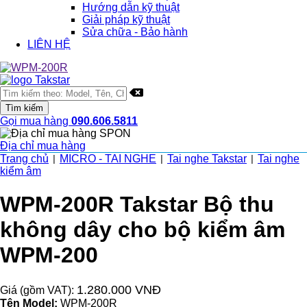
Hướng dẫn kỹ thuật
Giải pháp kỹ thuật
Sửa chữa - Bảo hành
LIÊN HỆ
Gọi mua hàng
090.606.5811
Địa chỉ mua hàng
Trang chủ
MICRO - TAI NGHE
Tai nghe Takstar
Tai nghe
|
|
|
kiểm âm
WPM-200R Takstar Bộ thu
không dây cho bộ kiểm âm
WPM-200
1.280.000 VNĐ
Giá (gồm VAT):
Tên Model:
WPM-200R