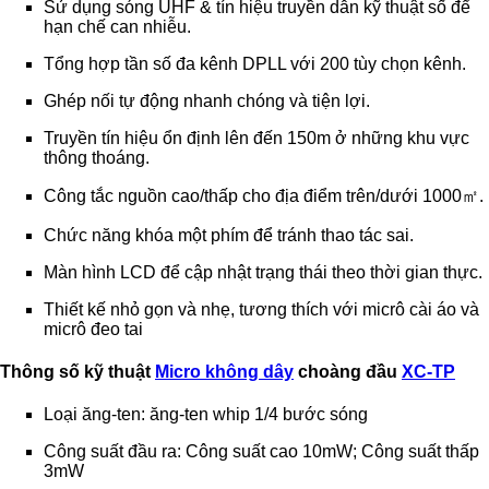
Sử dụng sóng UHF & tín hiệu truyền dẫn kỹ thuật số để
hạn chế can nhiễu.
Tổng hợp tần số đa kênh DPLL với 200 tùy chọn kênh.
Ghép nối tự động nhanh chóng và tiện lợi.
Truyền tín hiệu ổn định lên đến 150m ở những khu vực
thông thoáng.
Công tắc nguồn cao/thấp cho địa điểm trên/dưới 1000㎡.
Chức năng khóa một phím để tránh thao tác sai.
Màn hình LCD để cập nhật trạng thái theo thời gian thực.
Thiết kế nhỏ gọn và nhẹ, tương thích với micrô cài áo và
micrô đeo tai
Thông số kỹ thuật
Micro không dây
choàng đầu
XC-TP
Loại ăng-ten: ăng-ten whip 1/4 bước sóng
Công suất đầu ra: Công suất cao 10mW; Công suất thấp
3mW