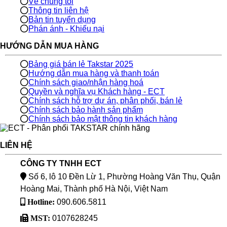
Về chúng tôi
Thông tin liên hệ
Bản tin tuyển dụng
Phán ánh - Khiếu nại
HƯỚNG DẪN MUA HÀNG
Bảng giá bán lẻ Takstar 2025
Hướng dẫn mua hàng và thanh toán
Chính sách giao/nhận hàng hoá
Quyền và nghĩa vụ Khách hàng - ECT
Chính sách hỗ trợ dự án, phân phối, bán lẻ
Chính sách bảo hành sản phẩm
Chính sách bảo mật thông tin khách hàng
LIÊN HỆ
CÔNG TY TNHH ECT
Số 6, lô 10 Đền Lừ 1, Phường Hoàng Văn Thụ, Quận
Hoàng Mai, Thành phố Hà Nội, Việt Nam
Hotline:
090.606.5811
MST:
0107628245