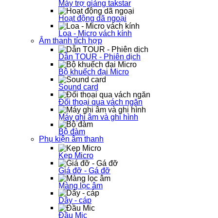
Máy trợ giảng takstar
Hoạt động dã ngoại
Loa - Micro vách kính
Âm thanh tích hợp
Dẫn TOUR - Phiên dịch
Bộ khuếch đại Micro
Sound card
Đối thoại qua vách ngăn
Máy ghi âm và ghi hình
Bộ đàm
Phụ kiện âm thanh
Kẹp Micro
Giá đỡ - Gá đỡ
Màng lọc âm
Dây - cáp
Đầu Mic