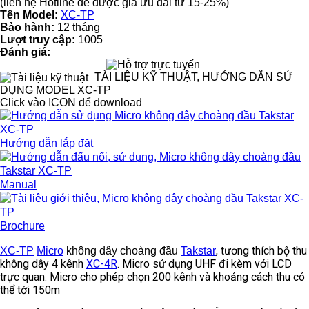
(liên hệ Hotline để được giá ưu đãi từ 15-25%)
Tên Model:
XC-TP
Bảo hành:
12 tháng
Lượt truy cập:
1005
Đánh giá:
TÀI LIỆU KỸ THUẬT, HƯỚNG DẪN SỬ
DỤNG MODEL XC-TP
Click vào ICON để download
Hướng dẫn lắp đặt
Manual
Brochure
, tương thích bộ thu
XC-TP
Micro
không dây choàng đầu
Takstar
không dây 4 kênh
XC-4R
. Micro sử dụng UHF đi kèm với LCD
trực quan. Micro cho phép chọn 200 kênh và khoảng cách thu có
thể tới 150m