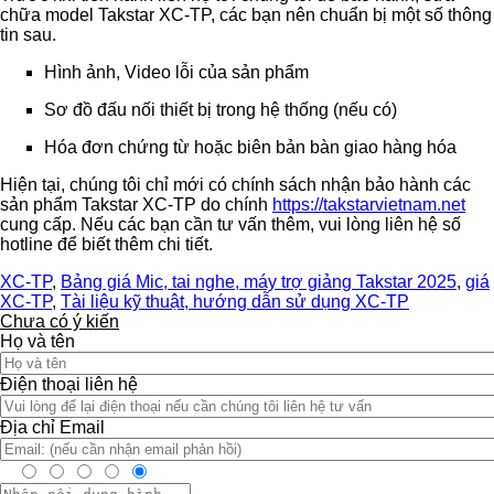
chữa model Takstar XC-TP, các bạn nên chuẩn bị một số thông
tin sau.
Hình ảnh, Video lỗi của sản phẩm
Sơ đồ đấu nối thiết bị trong hệ thống (nếu có)
Hóa đơn chứng từ hoặc biên bản bàn giao hàng hóa
Hiện tại, chúng tôi chỉ mới có chính sách nhận bảo hành các
sản phẩm Takstar XC-TP do chính
https://takstarvietnam.net
cung cấp. Nếu các bạn cần tư vấn thêm, vui lòng liên hệ số
hotline để biết thêm chi tiết.
XC-TP
,
Bảng giá Mic, tai nghe, máy trợ giảng Takstar 2025
,
giá
XC-TP
,
Tài liệu kỹ thuật, hướng dẫn sử dụng XC-TP
Chưa có ý kiến
Họ và tên
Điện thoại liên hệ
Địa chỉ Email