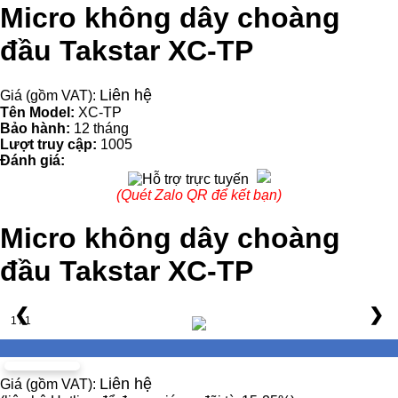
Micro không dây choàng
đầu Takstar XC-TP
Liên hệ
Giá (gồm VAT):
Tên Model:
XC-TP
Bảo hành:
12 tháng
Lượt truy cập:
1005
Đánh giá:
(Quét Zalo QR để kết bạn)
Micro không dây choàng
đầu Takstar XC-TP
❮
❯
1 / 1
Liên hệ
Giá (gồm VAT):