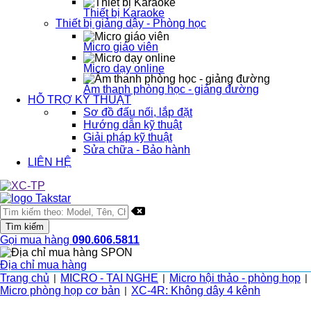
Thiết bị Karaoke
Thiết bị giảng dậy - Phòng học
Micro giáo viên
Micro dạy online
Âm thanh phòng học - giảng đường
HỖ TRỢ KỸ THUẬT
Sơ đồ đấu nối, lắp đặt
Hướng dẫn kỹ thuật
Giải pháp kỹ thuật
Sửa chữa - Bảo hành
LIÊN HỆ
Gọi mua hàng
090.606.5811
Địa chỉ mua hàng
Trang chủ
MICRO - TAI NGHE
Micro hội thảo - phòng họp
|
|
|
Micro phòng họp cơ bản
XC-4R: Không dây 4 kênh
|