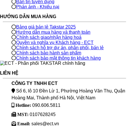
Bản tin tuyển dụng
Phán ánh - Khiếu nại
HƯỚNG DẪN MUA HÀNG
Bảng giá bán lẻ Takstar 2025
Hướng dẫn mua hàng và thanh toán
Chính sách giao/nhận hàng hoá
Quyền và nghĩa vụ Khách hàng - ECT
Chính sách hỗ trợ dự án, phân phối, bán lẻ
Chính sách bảo hành sản phẩm
Chính sách bảo mật thông tin khách hàng
LIÊN HỆ
CÔNG TY TNHH ECT
Số 6, lô 10 Đền Lừ 1, Phường Hoàng Văn Thụ, Quận
Hoàng Mai, Thành phố Hà Nội, Việt Nam
Hotline:
090.606.5811
MST:
0107628245
Email:
sales@ect.vn