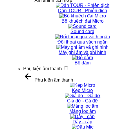
Âm thanh tích hợp
Dẫn TOUR - Phiên dịch
Bộ khuếch đại Micro
Sound card
Đối thoại qua vách ngăn
Máy ghi âm và ghi hình
Bộ đàm
Phụ kiện âm thanh
Phụ kiện âm thanh
Kẹp Micro
Giá đỡ - Gá đỡ
Màng lọc âm
Dây - cáp