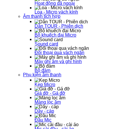
Hoạt động dã ngoại
Loa - Micro vách kính
Âm thanh tích hợp
Dẫn TOUR - Phiên dịch
Bộ khuếch đại Micro
Sound card
Đối thoại qua vách ngăn
Máy ghi âm và ghi hình
Bộ đàm
Phụ kiện âm thanh
Kẹp Micro
Giá đỡ - Gá đỡ
Màng lọc âm
Dây - cáp
Đầu Mic
Mic cài đầu - cài áo