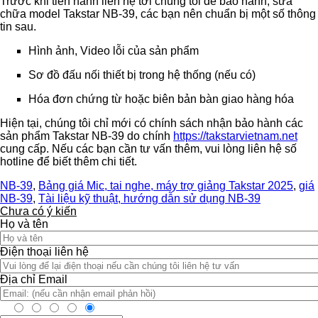
Trước khi tiến hành liên hệ tới chúng tôi để bảo hành, sửa
chữa model Takstar NB-39, các bạn nên chuẩn bị một số thông
tin sau.
Hình ảnh, Video lỗi của sản phẩm
Sơ đồ đấu nối thiết bị trong hệ thống (nếu có)
Hóa đơn chứng từ hoặc biên bản bàn giao hàng hóa
Hiện tại, chúng tôi chỉ mới có chính sách nhận bảo hành các
sản phẩm Takstar NB-39 do chính
https://takstarvietnam.net
cung cấp. Nếu các bạn cần tư vấn thêm, vui lòng liên hệ số
hotline để biết thêm chi tiết.
NB-39
,
Bảng giá Mic, tai nghe, máy trợ giảng Takstar 2025
,
giá
NB-39
,
Tài liệu kỹ thuật, hướng dẫn sử dụng NB-39
Chưa có ý kiến
Họ và tên
Điện thoại liên hệ
Địa chỉ Email