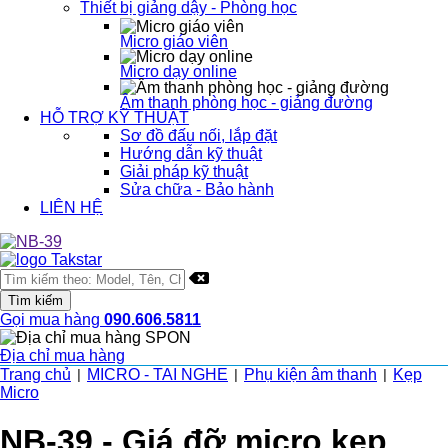
Thiết bị giảng dậy - Phòng học
Micro giáo viên
Micro dạy online
Âm thanh phòng học - giảng đường
HỖ TRỢ KỸ THUẬT
Sơ đồ đấu nối, lắp đặt
Hướng dẫn kỹ thuật
Giải pháp kỹ thuật
Sửa chữa - Bảo hành
LIÊN HỆ
Gọi mua hàng
090.606.5811
Địa chỉ mua hàng
Trang chủ
MICRO - TAI NGHE
Phụ kiện âm thanh
Kẹp
|
|
|
Micro
NB-39 - Giá đỡ micro kẹp