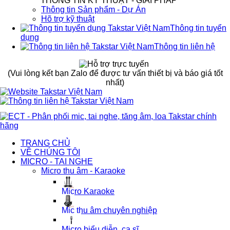
THÔNG TIN KỸ THUẬT - GIẢI PHÁP
Thông tin Sản phẩm - Dự Án
Hõ trợ kỹ thuật
Thông tin tuyển
dụng
Thông tin liên hệ
(Vui lòng kết bạn Zalo để được tư vấn thiết bị và báo giá tốt
nhất)
TRANG CHỦ
VỀ CHÚNG TÔI
MICRO - TAI NGHE
Micro thu âm - Karaoke
Micro Karaoke
Mic thu âm chuyên nghiệp
Micro biểu diễn, ca sĩ