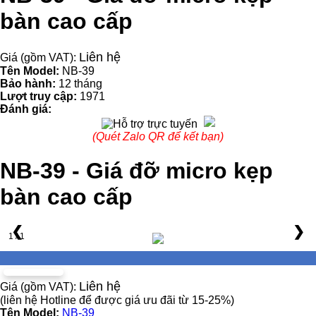
bàn cao cấp
Liên hệ
Giá (gồm VAT):
Tên Model:
NB-39
Bảo hành:
12 tháng
Lượt truy cập:
1971
Đánh giá:
(Quét Zalo QR để kết bạn)
NB-39 - Giá đỡ micro kẹp
bàn cao cấp
❮
❯
1 / 1
Liên hệ
Giá (gồm VAT):
(liên hệ Hotline để được giá ưu đãi từ 15-25%)
Tên Model:
NB-39