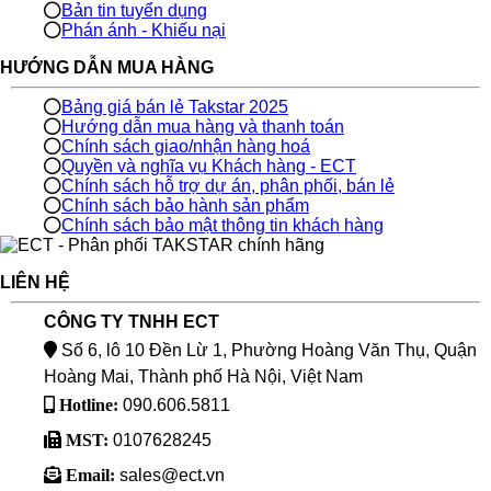
Bản tin tuyển dụng
Phán ánh - Khiếu nại
HƯỚNG DẪN MUA HÀNG
Bảng giá bán lẻ Takstar 2025
Hướng dẫn mua hàng và thanh toán
Chính sách giao/nhận hàng hoá
Quyền và nghĩa vụ Khách hàng - ECT
Chính sách hỗ trợ dự án, phân phối, bán lẻ
Chính sách bảo hành sản phẩm
Chính sách bảo mật thông tin khách hàng
LIÊN HỆ
CÔNG TY TNHH ECT
Số 6, lô 10 Đền Lừ 1, Phường Hoàng Văn Thụ, Quận
Hoàng Mai, Thành phố Hà Nội, Việt Nam
Hotline:
090.606.5811
MST:
0107628245
Email:
sales@ect.vn