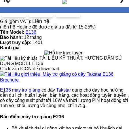
1 / 3
Liên hệ
Giá (gồm VAT):
(liên hệ Hotline để được giá ưu đãi từ 15-25%)
Tên Model:
E136
Bảo hành:
12 tháng
Lượt truy cập:
1401
Đánh giá:
TÀI LIỆU KỸ THUẬT, HƯỚNG DẪN SỬ
DỤNG MODEL E136
Click vào ICON để download
Brochure
E136
máy trợ giảng
có dây
Takstar
dùng cho dạy học,hướng
dẫn du lịch, huấn luyện, bán hàng, các hoạt động tuyên truyền..
có dây công suất phát tới 10W và thời lượng PIN hoạt động tới
15h với khối lượng vô cùng nhẹ, chỉ 175g.
Đặc điểm máy trợ giảng E236
Bộ khuếch đại di động kết hợp micro và bộ khuếch đại