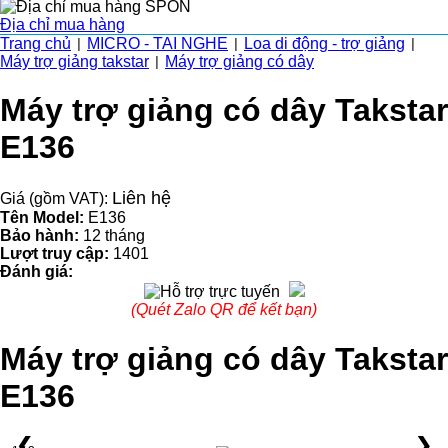
Địa chỉ mua hàng
Trang chủ
MICRO - TAI NGHE
Loa di động - trợ giảng
|
|
|
Máy trợ giảng takstar
Máy trợ giảng có dây
|
Máy trợ giảng có dây Takstar
E136
Liên hệ
Giá (gồm VAT):
Tên Model:
E136
Bảo hành:
12 tháng
Lượt truy cập:
1401
Đánh giá:
(Quét Zalo QR để kết bạn)
Máy trợ giảng có dây Takstar
E136
❮
❯