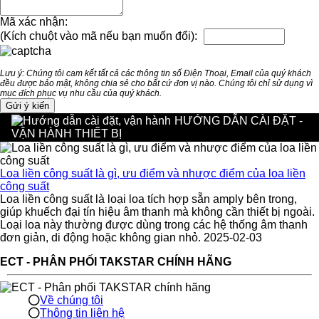
Mã xác nhận:
(Kích chuột vào mã nếu bạn muốn đổi):
Lưu ý: Chúng tôi cam kết tất cả các thông tin số Điện Thoại, Email của quý khách
đều được bảo mật, không chia sẻ cho bất cứ đơn vị nào. Chúng tôi chỉ sử dụng vì
mục đích phục vụ nhu cầu của quý khách.
HƯỚNG DẪN CÀI ĐẶT -
VẬN HÀNH THIẾT BỊ
Loa liền công suất là gì, ưu điểm và nhược điểm của loa liền
công suất
Loa liền công suất là loại loa tích hợp sẵn amply bên trong,
giúp khuếch đại tín hiệu âm thanh mà không cần thiết bị ngoài.
Loại loa này thường được dùng trong các hệ thống âm thanh
đơn giản, di động hoặc không gian nhỏ. 2025-02-03
ECT - PHÂN PHỐI TAKSTAR CHÍNH HÃNG
Về chúng tôi
Thông tin liên hệ