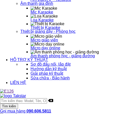
Âm thanh gia đình
Mic Karaoke
Loa Karaoke
Thiết bị Karaoke
Thiết bị giảng dậy - Phòng học
Micro giáo viên
Micro dạy online
Âm thanh phòng học - giảng đường
HỖ TRỢ KỸ THUẬT
Sơ đồ đấu nối, lắp đặt
Hướng dẫn kỹ thuật
Giải pháp kỹ thuật
Sửa chữa - Bảo hành
LIÊN HỆ
Gọi mua hàng
090.606.5811