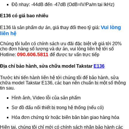
Độ nhạy: -44dB đến -47dB (OdB=lV/Pa/m tại lkHz)
E136 có giá bao nhiêu
Vui lòng
E136 là sản phẩm dự án, giá thay đổi theo tỷ giá:
liên hệ
Chúng tôi luôn có chính sách ưu đãi đặc biệt về giá tới 20%
cho đơn hàng số lượng và dự án, vui lòng liên hệ tới số
090.606.5811
Hotline:
để được tư vấn trực tiếp
Địa chỉ bảo hành, sửa chữa model Takstar
E136
Trước khi tiến hành liên hệ tới chúng tôi để bảo hành, sửa
chữa model Takstar E136, các bạn nên chuẩn bị một số thông
tin sau.
Hình ảnh, Video lỗi của sản phẩm
Sơ đồ đấu nối thiết bị trong hệ thống (nếu có)
Hóa đơn chứng từ hoặc biên bản bàn giao hàng hóa
Hiện tại, chúng tôi chỉ mới có chính sách nhận bảo hành các