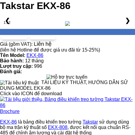
Takstar EKX-86
❮
❯
1 / 2
Liên hệ
Giá (gồm VAT):
(liên hệ Hotline để được giá ưu đãi từ 15-25%)
Tên Model:
EKX-86
Bảo hành:
12 tháng
Lượt truy cập:
996
Đánh giá:
TÀI LIỆU KỸ THUẬT, HƯỚNG DẪN SỬ
DỤNG MODEL EKX-86
Click vào ICON để download
Brochure
EKX-86
là bảng
điều khiển treo tường
Takstar
sử dụng dùng
bộ ma trận kỹ thuật số
EKX-808
, được kết nối qua chuẩn RS-
485 để chỉnh âm lượng và cài đặt hệ thống