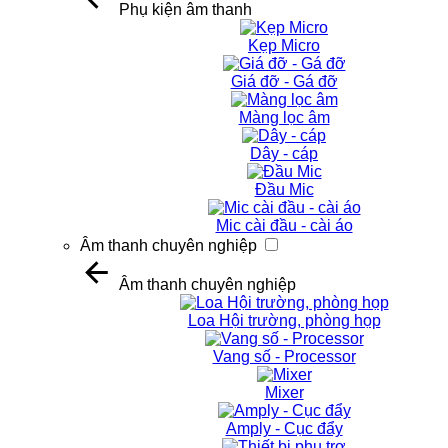
Phụ kiện âm thanh
Kẹp Micro
Giá đỡ - Gá đỡ
Màng lọc âm
Dây - cáp
Đầu Mic
Mic cài đầu - cài áo
Âm thanh chuyên nghiệp
Âm thanh chuyên nghiệp
Loa Hội trường, phòng họp
Vang số - Processor
Mixer
Amply - Cục đẩy