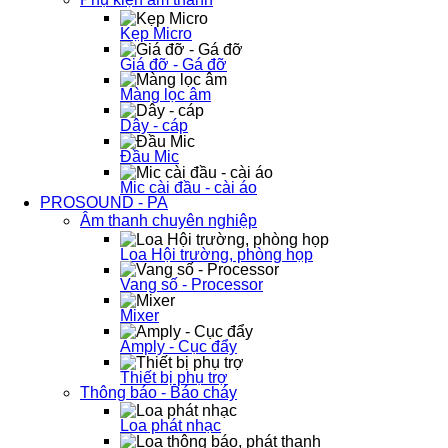
Kẹp Micro
Giá đỡ - Gá đỡ
Màng lọc âm
Dây - cáp
Đầu Mic
Mic cài đầu - cài áo
PROSOUND - PA
Âm thanh chuyên nghiệp
Loa Hội trường, phòng họp
Vang số - Processor
Mixer
Amply - Cục đẩy
Thiết bị phụ trợ
Thông báo - Báo cháy
Loa phát nhạc