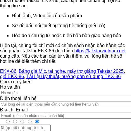
chữa model Takstar EKX-86, các bạn nên chuẩn bị một số
thông tin sau.
Hình ảnh, Video lỗi của sản phẩm
Sơ đồ đấu nối thiết bị trong hệ thống (nếu có)
Hóa đơn chứng từ hoặc biên bản bàn giao hàng hóa
Hiện tại, chúng tôi chỉ mới có chính sách nhận bảo hành các
sản phẩm Takstar EKX-86 do chính
https://takstarvietnam.net
cung cấp. Nếu các bạn cần tư vấn thêm, vui lòng liên hệ số
hotline để biết thêm chi tiết.
EKX-86
,
Bảng giá Mic, tai nghe, máy trợ giảng Takstar 2025
,
giá EKX-86
,
Tài liệu kỹ thuật, hướng dẫn sử dụng EKX-86
Chưa có ý kiến
Họ và tên
Điện thoại liên hệ
Địa chỉ Email