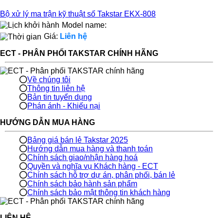
Bộ xử lý ma trận kỹ thuật số Takstar EKX-808
Model name:
Giá:
Liên hệ
ECT - PHÂN PHỐI TAKSTAR CHÍNH HÃNG
Về chúng tôi
Thông tin liên hệ
Bản tin tuyển dụng
Phán ánh - Khiếu nại
HƯỚNG DẪN MUA HÀNG
Bảng giá bán lẻ Takstar 2025
Hướng dẫn mua hàng và thanh toán
Chính sách giao/nhận hàng hoá
Quyền và nghĩa vụ Khách hàng - ECT
Chính sách hỗ trợ dự án, phân phối, bán lẻ
Chính sách bảo hành sản phẩm
Chính sách bảo mật thông tin khách hàng
LIÊN HỆ