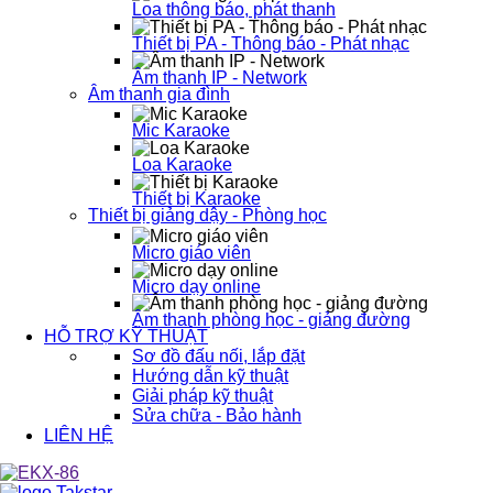
Loa thông báo, phát thanh
Thiết bị PA - Thông báo - Phát nhạc
Âm thanh IP - Network
Âm thanh gia đình
Mic Karaoke
Loa Karaoke
Thiết bị Karaoke
Thiết bị giảng dậy - Phòng học
Micro giáo viên
Micro dạy online
Âm thanh phòng học - giảng đường
HỖ TRỢ KỸ THUẬT
Sơ đồ đấu nối, lắp đặt
Hướng dẫn kỹ thuật
Giải pháp kỹ thuật
Sửa chữa - Bảo hành
LIÊN HỆ