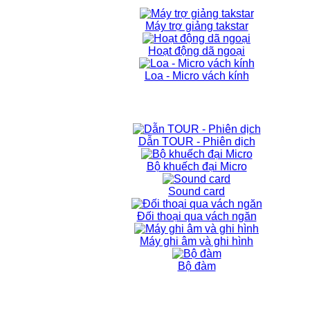
Máy trợ giảng takstar
Hoạt động dã ngoại
Loa - Micro vách kính
Dẫn TOUR - Phiên dịch
Bộ khuếch đại Micro
Sound card
Đối thoại qua vách ngăn
Máy ghi âm và ghi hình
Bộ đàm