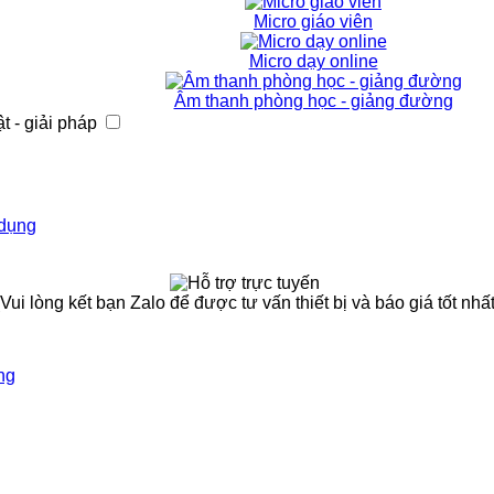
Micro giáo viên
Micro dạy online
Âm thanh phòng học - giảng đường
t - giải pháp
 dụng
(Vui lòng kết bạn Zalo để được tư vấn thiết bị và báo giá tốt nhất