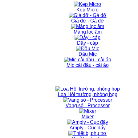
Kẹp Micro
Giá đỡ - Gá đỡ
Màng lọc âm
Dây - cáp
Đầu Mic
Mic cài đầu - cài áo
Loa Hội trường, phòng họp
Vang số - Processor
Mixer
Amply - Cục đẩy