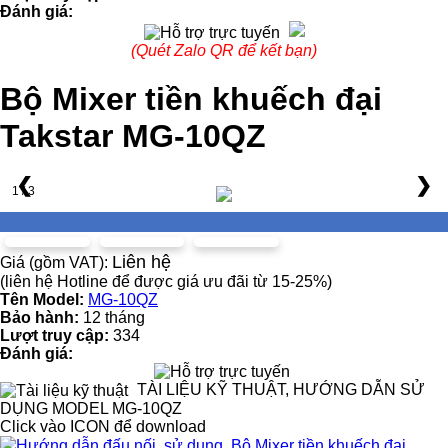
Đánh giá:
(Quét Zalo QR để kết bạn)
Bộ Mixer tiền khuếch đại
Takstar MG-10QZ
❮
❯
1 / 3
Liên hệ
Giá (gồm VAT):
(liên hệ Hotline để được giá ưu đãi từ 15-25%)
Tên Model:
MG-10QZ
Bảo hành:
12 tháng
Lượt truy cập:
334
Đánh giá:
TÀI LIỆU KỸ THUẬT, HƯỚNG DẪN SỬ
DỤNG MODEL MG-10QZ
Click vào ICON để download