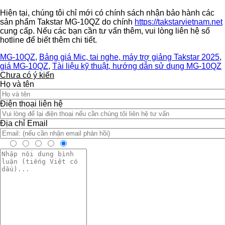
Hiện tại, chúng tôi chỉ mới có chính sách nhận bảo hành các
sản phẩm Takstar MG-10QZ do chính
https://takstarvietnam.net
cung cấp. Nếu các bạn cần tư vấn thêm, vui lòng liên hệ số
hotline để biết thêm chi tiết.
MG-10QZ
,
Bảng giá Mic, tai nghe, máy trợ giảng Takstar 2025
,
giá MG-10QZ
,
Tài liệu kỹ thuật, hướng dẫn sử dụng MG-10QZ
Chưa có ý kiến
Họ và tên
Điện thoại liên hệ
Địa chỉ Email