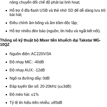
năng chuyển đổi chế độ phát lại linh hoạt;
Hỗ trợ ổ đĩa flash USB và thẻ nhớ SD để dễ dàng lưu trữ
bài hát;
Điều chỉnh âm bổng và âm trầm độc lập;
Hỗ trợ nhiều đèn báo (nguồn, tín hiệu và ngắt kết nối).
Thông số kỹ thuật
bộ Mixer tiền khuếch đại Takstar MG-
10QZ
Nguồn điện: AC220V/3A
Độ nhạy MIC: -40dB
Độ nhạy AUX: -12dB
Ngõ ra đường dây: 0dB
Đáp tuyến tần số: 20-20kHz (≤±3dB)
Độ méo hài: ≤1%
Tỷ lệ tín hiệu trên nhiễu: ≥85dB