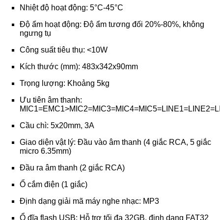
Nhiệt độ hoạt động: 5°C-45°C
Độ ẩm hoạt động: Độ ẩm tương đối 20%-80%, không
ngưng tụ
Công suất tiêu thụ: <10W
Kích thước (mm): 483x342x90mm
Trọng lượng: Khoảng 5kg
Ưu tiên âm thanh:
MIC1=EMC1>MIC2=MIC3=MIC4=MIC5=LINE1=LINE2=L
Cầu chì: 5x20mm, 3A
Giao diện vật lý: Đầu vào âm thanh (4 giắc RCA, 5 giắc
micro 6.35mm)
Đầu ra âm thanh (2 giắc RCA)
Ổ cắm điện (1 giắc)
Định dạng giải mã máy nghe nhạc: MP3
Ổ đĩa flash USB: Hỗ trợ tối đa 32GB, định dạng FAT32