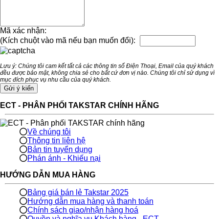
Mã xác nhận:
(Kích chuột vào mã nếu bạn muốn đổi):
Lưu ý: Chúng tôi cam kết tất cả các thông tin số Điện Thoại, Email của quý khách
đều được bảo mật, không chia sẻ cho bất cứ đơn vị nào. Chúng tôi chỉ sử dụng vì
mục đích phục vụ nhu cầu của quý khách.
ECT - PHÂN PHỐI TAKSTAR CHÍNH HÃNG
Về chúng tôi
Thông tin liên hệ
Bản tin tuyển dụng
Phán ánh - Khiếu nại
HƯỚNG DẪN MUA HÀNG
Bảng giá bán lẻ Takstar 2025
Hướng dẫn mua hàng và thanh toán
Chính sách giao/nhận hàng hoá
Quyền và nghĩa vụ Khách hàng - ECT