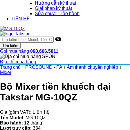
Hướng dẫn kỹ thuật
Giải pháp kỹ thuật
Sửa chữa - Bảo hành
LIÊN HỆ
Gọi mua hàng
090.606.5811
Địa chỉ mua hàng
Trang chủ
PROSOUND - PA
Âm thanh chuyên nghiệp
|
|
|
Mixer
Bộ Mixer tiền khuếch đại
Takstar MG-10QZ
Liên hệ
Giá (gồm VAT):
Tên Model:
MG-10QZ
Bảo hành:
12 tháng
Lượt truy cập:
334