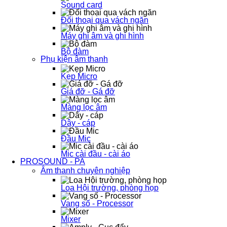
Sound card
Đối thoại qua vách ngăn
Máy ghi âm và ghi hình
Bộ đàm
Phụ kiện âm thanh
Kẹp Micro
Giá đỡ - Gá đỡ
Màng lọc âm
Dây - cáp
Đầu Mic
Mic cài đầu - cài áo
PROSOUND - PA
Âm thanh chuyên nghiệp
Loa Hội trường, phòng họp
Vang số - Processor
Mixer