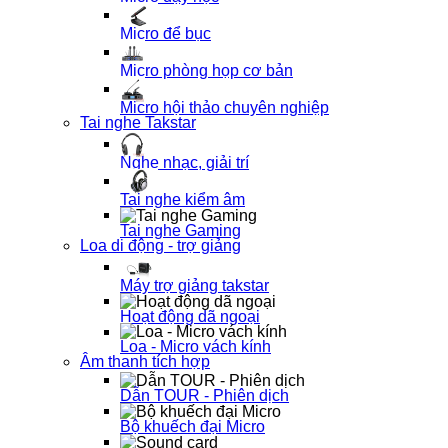
Micro để bục
Micro phòng họp cơ bản
Micro hội thảo chuyên nghiệp
Tai nghe Takstar
Nghe nhạc, giải trí
Tai nghe kiểm âm
Tai nghe Gaming
Loa di động - trợ giảng
Máy trợ giảng takstar
Hoạt động dã ngoại
Loa - Micro vách kính
Âm thanh tích hợp
Dẫn TOUR - Phiên dịch
Bộ khuếch đại Micro