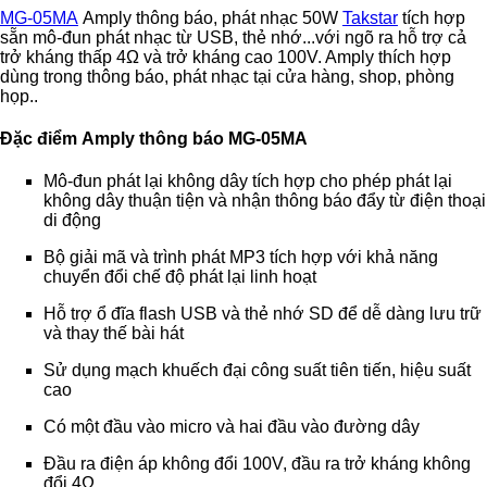
MG-05MA
Amply thông báo, phát nhạc 50W
Takstar
tích hợp
sẵn mô-đun phát nhạc từ USB, thẻ nhớ...với ngõ ra hỗ trợ cả
trở kháng thấp
4Ω và trở kháng cao 100V. Amply thích hợp
dùng trong thông báo, phát nhạc tại cửa hàng, shop, phòng
họp..
Đặc điểm
Amply thông báo
MG-05MA
Mô-đun phát lại không dây tích hợp cho phép phát lại
không dây thuận tiện và nhận thông báo đẩy từ điện thoại
di động
Bộ giải mã và trình phát MP3 tích hợp với khả năng
chuyển đổi chế độ phát lại linh hoạt
Hỗ trợ ổ đĩa flash USB và thẻ nhớ SD để dễ dàng lưu trữ
và thay thế bài hát
Sử dụng mạch khuếch đại công suất tiên tiến, hiệu suất
cao
Có một đầu vào micro và hai đầu vào đường dây
Đầu ra điện áp không đổi 100V, đầu ra trở kháng không
đổi 4Ω