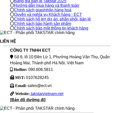
Bảng giá bán lẻ Takstar 2025
Hướng dẫn mua hàng và thanh toán
Chính sách giao/nhận hàng hoá
Quyền và nghĩa vụ Khách hàng - ECT
Chính sách hỗ trợ dự án, phân phối, bán lẻ
Chính sách bảo hành sản phẩm
Chính sách bảo mật thông tin khách hàng
LIÊN HỆ
CÔNG TY TNHH ECT
Số 6, lô 10 Đền Lừ 1, Phường Hoàng Văn Thụ, Quận
Hoàng Mai, Thành phố Hà Nội, Việt Nam
Hotline:
090.606.5811
MST:
0107628245
Email:
sales@ect.vn
Website:
takstarvietnam.net
[Bản đồ đường đi]