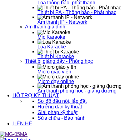
Loa thông báo, phát thanh
Thiết bị PA - Thông báo - Phát nhạc
Âm thanh IP - Network
Âm thanh gia đình
Mic Karaoke
Loa Karaoke
Thiết bị Karaoke
Thiết bị giảng dậy - Phòng học
Micro giáo viên
Micro dạy online
Âm thanh phòng học - giảng đường
HỖ TRỢ KỸ THUẬT
Sơ đồ đấu nối, lắp đặt
Hướng dẫn kỹ thuật
Giải pháp kỹ thuật
Sửa chữa - Bảo hành
LIÊN HỆ