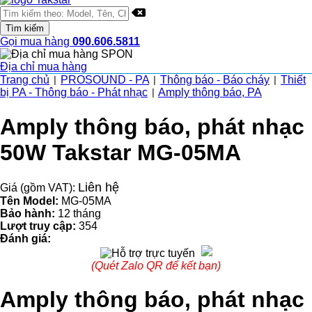
Gọi mua hàng
090.606.5811
Địa chỉ mua hàng
Trang chủ
PROSOUND - PA
Thông báo - Báo cháy
Thiết
|
|
|
bị PA - Thông báo - Phát nhạc
Amply thông báo, PA
|
Amply thông báo, phát nhạc
50W Takstar MG-05MA
Liên hệ
Giá (gồm VAT):
Tên Model:
MG-05MA
Bảo hành:
12 tháng
Lượt truy cập:
354
Đánh giá:
(Quét Zalo QR để kết bạn)
Amply thông báo, phát nhạc