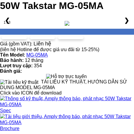
50W Takstar MG-05MA
❮
❯
1 / 3
Liên hệ
Giá (gồm VAT):
(liên hệ Hotline để được giá ưu đãi từ 15-25%)
Tên Model:
MG-05MA
Bảo hành:
12 tháng
Lượt truy cập:
354
Đánh giá:
TÀI LIỆU KỸ THUẬT, HƯỚNG DẪN SỬ
DỤNG MODEL MG-05MA
Click vào ICON để download
Spec
Brochure