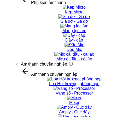
Phụ kiện âm thanh
Kẹp Micro
Giá đỡ - Gá đỡ
Màng lọc âm
Dây - cáp
Đầu Mic
Mic cài đầu - cài áo
Âm thanh chuyên nghiệp
Âm thanh chuyên nghiệp
Loa Hội trường, phòng họp
Vang số - Processor
Mixer
Amply - Cục đẩy