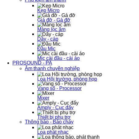
Kẹp Micro
Giá đỡ - Gá đỡ
Màng lọc âm
Dây - cáp
Đầu Mic
Mic cài đầu - cài áo
PROSOUND - PA
Âm thanh chuyên nghiệp
Loa Hội trường, phòng họp
Vang số - Processor
Mixer
Amply - Cục đẩy
Thiết bị phụ trợ
Thông báo - Báo cháy
Loa phát nhạc