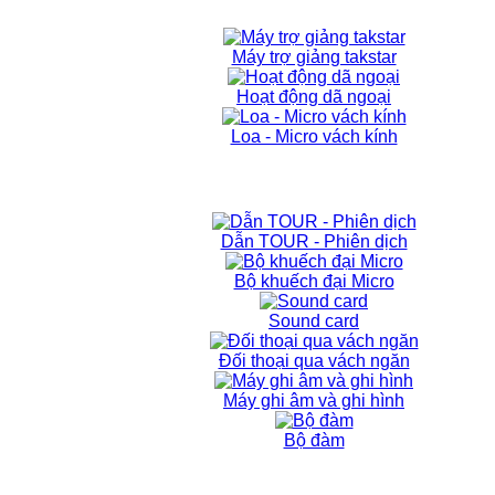
Máy trợ giảng takstar
Hoạt động dã ngoại
Loa - Micro vách kính
Dẫn TOUR - Phiên dịch
Bộ khuếch đại Micro
Sound card
Đối thoại qua vách ngăn
Máy ghi âm và ghi hình
Bộ đàm