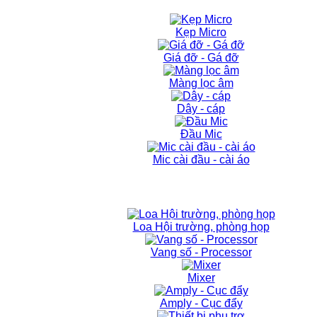
Kẹp Micro
Giá đỡ - Gá đỡ
Màng lọc âm
Dây - cáp
Đầu Mic
Mic cài đầu - cài áo
Loa Hội trường, phòng họp
Vang số - Processor
Mixer
Amply - Cục đẩy