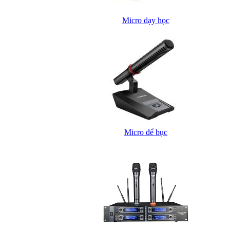
Micro dạy học
Micro để bục