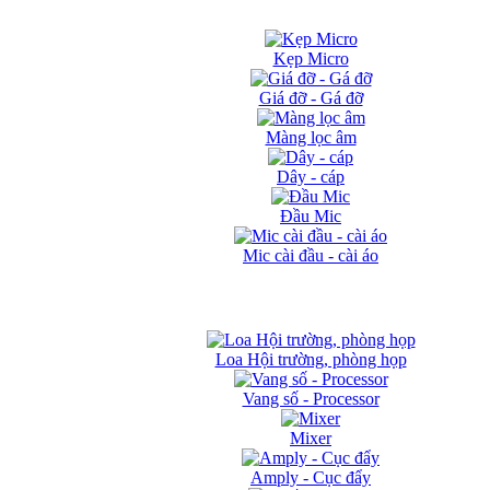
Kẹp Micro
Giá đỡ - Gá đỡ
Màng lọc âm
Dây - cáp
Đầu Mic
Mic cài đầu - cài áo
Loa Hội trường, phòng họp
Vang số - Processor
Mixer
Amply - Cục đẩy