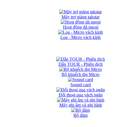
Máy trợ giảng takstar
Hoạt động dã ngoại
Loa - Micro vách kính
Dẫn TOUR - Phiên dịch
Bộ khuếch đại Micro
Sound card
Đối thoại qua vách ngăn
Máy ghi âm và ghi hình
Bộ đàm