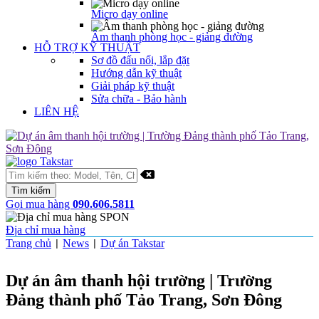
Micro dạy online
Âm thanh phòng học - giảng đường
HỖ TRỢ KỸ THUẬT
Sơ đồ đấu nối, lắp đặt
Hướng dẫn kỹ thuật
Giải pháp kỹ thuật
Sửa chữa - Bảo hành
LIÊN HỆ
Gọi mua hàng
090.606.5811
Địa chỉ mua hàng
Trang chủ
News
Dự án Takstar
|
|
Dự án âm thanh hội trường | Trường
Đảng thành phố Tảo Trang, Sơn Đông