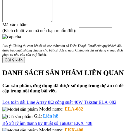
Mã xác nhận:
(Kích chuột vào mã nếu bạn muốn đổi):
Lưu ý: Chúng tôi cam kết tất cả các thông tin số Điện Thoại, Email của quý khách đều
được bảo mật, không chia sẻ cho bất cứ đơn vị nào. Chúng tôi chỉ sử dụng vì mục đích
phục vụ nhu cầu của quý khách.
DANH SÁCH SẢN PHẨM LIÊN QUAN
Các sản phẩm, ứng dụng đã được sử dụng trong dự án có đề
cập trong nội dung bài viết.
Loa toàn dải Line Array 8Ω công suất 40W Takstar ELA-082
Model name:
ELA-082
Giá:
Liên hệ
Bộ xử lý âm thanh kỹ thuật số Takstar EKX-408
Model name:
EKX-408