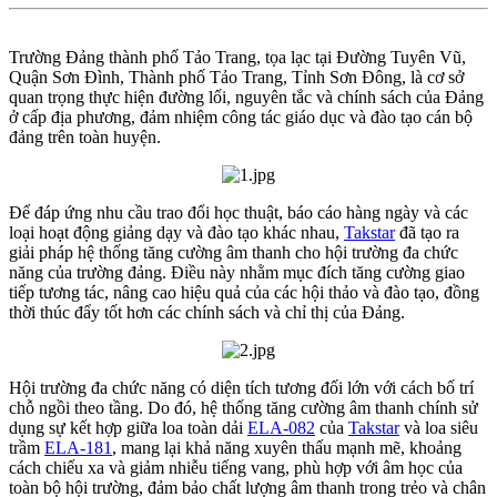
Trường Đảng thành phố Tảo Trang, tọa lạc tại Đường Tuyên Vũ,
Quận Sơn Đình, Thành phố Tảo Trang, Tỉnh Sơn Đông, là cơ sở
quan trọng thực hiện đường lối, nguyên tắc và chính sách của Đảng
ở cấp địa phương, đảm nhiệm công tác giáo dục và đào tạo cán bộ
đảng trên toàn huyện.
Để đáp ứng nhu cầu trao đổi học thuật, báo cáo hàng ngày và các
loại hoạt động giảng dạy và đào tạo khác nhau,
Takstar
đã tạo ra
giải pháp hệ thống tăng cường âm thanh cho hội trường đa chức
năng của trường đảng. Điều này nhằm mục đích tăng cường giao
tiếp tương tác, nâng cao hiệu quả của các hội thảo và đào tạo, đồng
thời thúc đẩy tốt hơn các chính sách và chỉ thị của Đảng.
Hội trường đa chức năng có diện tích tương đối lớn với cách bố trí
chỗ ngồi theo tầng. Do đó, hệ thống tăng cường âm thanh chính sử
dụng sự kết hợp giữa loa toàn dải
ELA-082
của
Takstar
và loa siêu
trầm
ELA-181
, mang lại khả năng xuyên thấu mạnh mẽ, khoảng
cách chiếu xa và giảm nhiễu tiếng vang, phù hợp với âm học của
toàn bộ hội trường, đảm bảo chất lượng âm thanh trong trẻo và chân