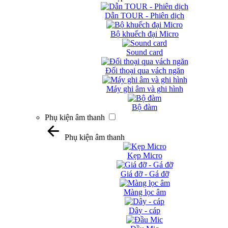
Dẫn TOUR - Phiên dịch
Bộ khuếch đại Micro
Sound card
Đối thoại qua vách ngăn
Máy ghi âm và ghi hình
Bộ đàm
Phụ kiện âm thanh
Phụ kiện âm thanh
Kẹp Micro
Giá đỡ - Gá đỡ
Màng lọc âm
Dây - cáp