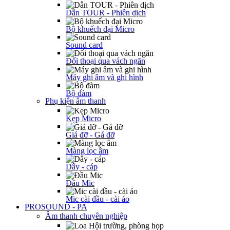
Dẫn TOUR - Phiên dịch
Bộ khuếch đại Micro
Sound card
Đối thoại qua vách ngăn
Máy ghi âm và ghi hình
Bộ đàm
Phụ kiện âm thanh
Kẹp Micro
Giá đỡ - Gá đỡ
Màng lọc âm
Dây - cáp
Đầu Mic
Mic cài đầu - cài áo
PROSOUND - PA
Âm thanh chuyên nghiệp