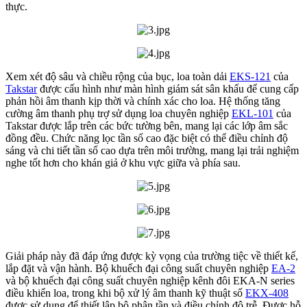
thực.
Xem xét độ sâu và chiều rộng của bục, loa toàn dải
EKS-121
của
Takstar
được cấu hình như màn hình giám sát sân khấu để cung cấp
phản hồi âm thanh kịp thời và chính xác cho loa. Hệ thống tăng
cường âm thanh phụ trợ sử dụng loa chuyên nghiệp
EKL-101
của
Takstar được lắp trên các bức tường bên, mang lại các lớp âm sắc
đồng đều. Chức năng lọc tần số cao đặc biệt có thể điều chỉnh độ
sáng và chi tiết tần số cao dựa trên môi trường, mang lại trải nghiệm
nghe tốt hơn cho khán giả ở khu vực giữa và phía sau.
Giải pháp này đã đáp ứng được kỳ vọng của trường tiệc về thiết kế,
lắp đặt và vận hành. Bộ khuếch đại công suất chuyên nghiệp
EA-2
và bộ khuếch đại công suất chuyên nghiệp kênh đôi EKA-N series
điều khiển loa, trong khi bộ xử lý âm thanh kỹ thuật số
EKX-408
được sử dụng để thiết lập bộ phân tần và điều chỉnh độ trễ. Được hỗ