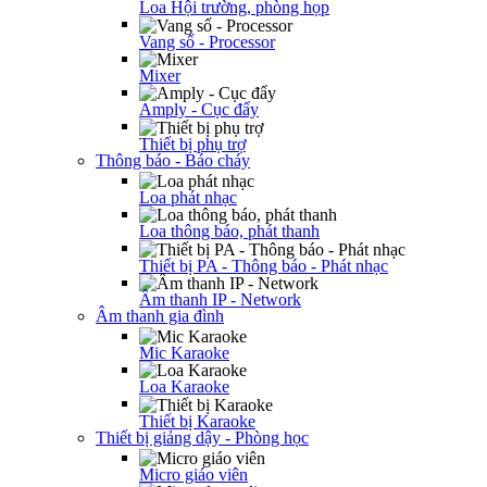
Loa Hội trường, phòng họp
Vang số - Processor
Mixer
Amply - Cục đẩy
Thiết bị phụ trợ
Thông báo - Báo cháy
Loa phát nhạc
Loa thông báo, phát thanh
Thiết bị PA - Thông báo - Phát nhạc
Âm thanh IP - Network
Âm thanh gia đình
Mic Karaoke
Loa Karaoke
Thiết bị Karaoke
Thiết bị giảng dậy - Phòng học
Micro giáo viên