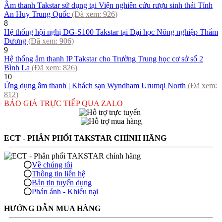
Âm thanh Takstar sử dụng tại Viện nghiên cứu rượu sinh thái Tỉnh
An Huy Trung Quốc
(Đã xem:
926
)
8
Hệ thống hội nghị DG-S100 Takstar tại Đại học Nông nghiệp Thẩm
Dương
(Đã xem:
906
)
9
Hệ thống âm thanh IP Takstar cho Trường Trung học cơ sở số 2
Bình La
(Đã xem:
826
)
10
Ứng dụng âm thanh | Khách sạn Wyndham Urumqi North
(Đã xem:
812
)
BÁO GIÁ TRỰC TIẾP QUA ZALO
ECT - PHÂN PHỐI TAKSTAR CHÍNH HÃNG
Về chúng tôi
Thông tin liên hệ
Bản tin tuyển dụng
Phán ánh - Khiếu nại
HƯỚNG DẪN MUA HÀNG