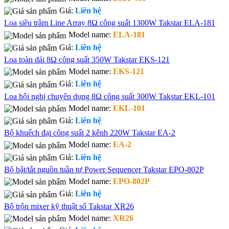
Giá:
Liên hệ
Loa siêu trầm Line Array 8Ω công suất 1300W Takstar ELA-181
Model name:
ELA-181
Giá:
Liên hệ
Loa toàn dải 8Ω công suất 350W Takstar EKS-121
Model name:
EKS-121
Giá:
Liên hệ
Loa hội nghị chuyên dụng 8Ω công suất 300W Takstar EKL-101
Model name:
EKL-101
Giá:
Liên hệ
Bộ khuếch đại công suất 2 kênh 220W Takstar EA-2
Model name:
EA-2
Giá:
Liên hệ
Bộ bật/tắt nguồn tuần tự Power Sequencer Takstar EPO-802P
Model name:
EPO-802P
Giá:
Liên hệ
Bộ trộn mixer kỹ thuật số Takstar XR26
Model name:
XR26