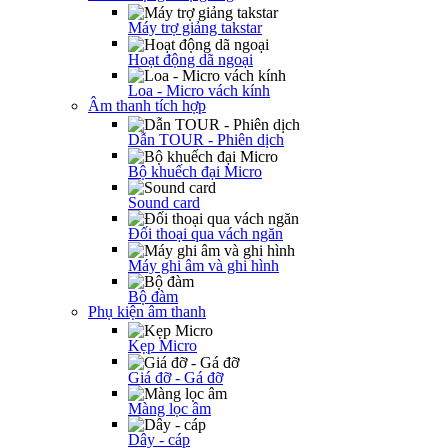
Máy trợ giảng takstar
Hoạt động dã ngoại
Loa - Micro vách kính
Âm thanh tích hợp
Dẫn TOUR - Phiên dịch
Bộ khuếch đại Micro
Sound card
Đối thoại qua vách ngăn
Máy ghi âm và ghi hình
Bộ đàm
Phụ kiện âm thanh
Kẹp Micro
Giá đỡ - Gá đỡ
Màng lọc âm
Dây - cáp