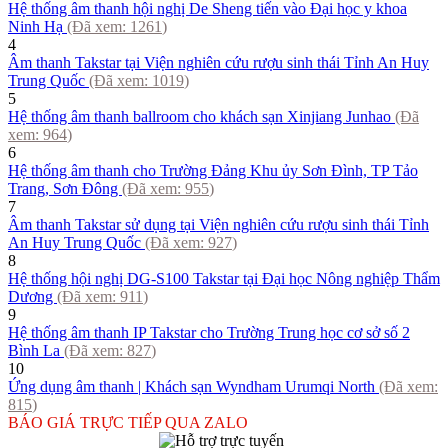
Hệ thống âm thanh hội nghị De Sheng tiến vào Đại học y khoa
Ninh Hạ
(Đã xem:
1261
)
4
Âm thanh Takstar tại Viện nghiên cứu rượu sinh thái Tỉnh An Huy
Trung Quốc
(Đã xem:
1019
)
5
Hệ thống âm thanh ballroom cho khách sạn Xinjiang Junhao
(Đã
xem:
964
)
6
Hệ thống âm thanh cho Trường Đảng Khu ủy Sơn Đình, TP Tảo
Trang, Sơn Đông
(Đã xem:
955
)
7
Âm thanh Takstar sử dụng tại Viện nghiên cứu rượu sinh thái Tỉnh
An Huy Trung Quốc
(Đã xem:
927
)
8
Hệ thống hội nghị DG-S100 Takstar tại Đại học Nông nghiệp Thẩm
Dương
(Đã xem:
911
)
9
Hệ thống âm thanh IP Takstar cho Trường Trung học cơ sở số 2
Bình La
(Đã xem:
827
)
10
Ứng dụng âm thanh | Khách sạn Wyndham Urumqi North
(Đã xem:
815
)
BÁO GIÁ TRỰC TIẾP QUA ZALO