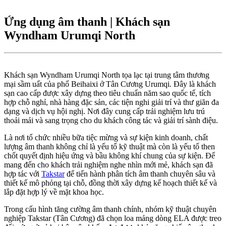
Ứng dụng âm thanh | Khách sạn
Wyndham Urumqi North
Khách sạn Wyndham Urumqi North tọa lạc tại trung tâm thương
mại sầm uất của phố Beihaixi ở Tân Cương Urumqi. Đây là khách
sạn cao cấp được xây dựng theo tiêu chuẩn năm sao quốc tế, tích
hợp chỗ nghỉ, nhà hàng đặc sản, các tiện nghi giải trí và thư giãn đa
dạng và dịch vụ hội nghị. Nơi đây cung cấp trải nghiệm lưu trú
thoải mái và sang trọng cho du khách công tác và giải trí sành điệu.
Là nơi tổ chức nhiều bữa tiệc mừng và sự kiện kinh doanh, chất
lượng âm thanh không chỉ là yếu tố kỹ thuật mà còn là yếu tố then
chốt quyết định hiệu ứng và bầu không khí chung của sự kiện. Để
mang đến cho khách trải nghiệm nghe nhìn mới mẻ, khách sạn đã
hợp tác với
Takstar
để tiến hành phân tích âm thanh chuyên sâu và
thiết kế mô phỏng tại chỗ, đồng thời xây dựng kế hoạch thiết kế và
lắp đặt hợp lý về mặt khoa học.
Trong cấu hình tăng cường âm thanh chính, nhóm kỹ thuật chuyên
nghiệp Takstar (Tân Cương) đã chọn loa mảng dòng ELA được treo