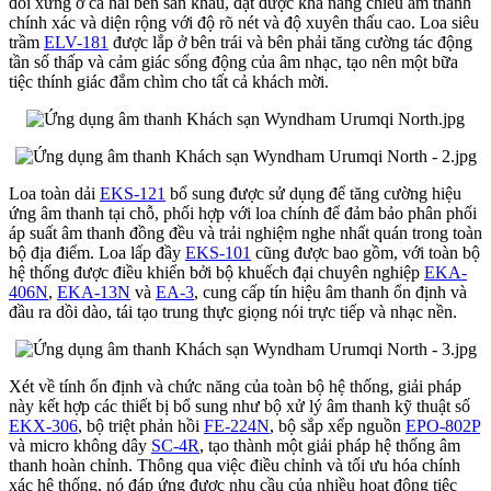
đối xứng ở cả hai bên sân khấu, đạt được khả năng chiếu âm thanh
chính xác và diện rộng với độ rõ nét và độ xuyên thấu cao. Loa siêu
trầm
ELV-181
được lắp ở bên trái và bên phải tăng cường tác động
tần số thấp và cảm giác sống động của âm nhạc, tạo nên một bữa
tiệc thính giác đắm chìm cho tất cả khách mời.
Loa toàn dải
EKS-121
bổ sung được sử dụng để tăng cường hiệu
ứng âm thanh tại chỗ, phối hợp với loa chính để đảm bảo phân phối
áp suất âm thanh đồng đều và trải nghiệm nghe nhất quán trong toàn
bộ địa điểm. Loa lấp đầy
EKS-101
cũng được bao gồm, với toàn bộ
hệ thống được điều khiển bởi bộ khuếch đại chuyên nghiệp
EKA-
406N
,
EKA-13N
và
EA-3
, cung cấp tín hiệu âm thanh ổn định và
đầu ra dồi dào, tái tạo trung thực giọng nói trực tiếp và nhạc nền.
Xét về tính ổn định và chức năng của toàn bộ hệ thống, giải pháp
này kết hợp các thiết bị bổ sung như bộ xử lý âm thanh kỹ thuật số
EKX-306
, bộ triệt phản hồi
FE-224N
, bộ sắp xếp nguồn
EPO-802P
và micro không dây
SC-4R
, tạo thành một giải pháp hệ thống âm
thanh hoàn chỉnh. Thông qua việc điều chỉnh và tối ưu hóa chính
xác hệ thống, nó đáp ứng được nhu cầu của nhiều hoạt động tiệc