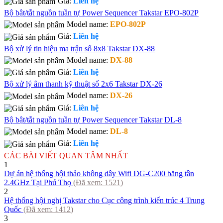
Giá:
Liên hệ
Bộ bật/tắt nguồn tuần tự Power Sequencer Takstar EPO-802P
Model name:
EPO-802P
Giá:
Liên hệ
Bộ xử lý tin hiệu ma trận số 8x8 Takstar DX-88
Model name:
DX-88
Giá:
Liên hệ
Bộ xử lý âm thanh kỹ thuật số 2x6 Takstar DX-26
Model name:
DX-26
Giá:
Liên hệ
Bộ bật/tắt nguồn tuần tự Power Sequencer Takstar DL-8
Model name:
DL-8
Giá:
Liên hệ
CÁC BÀI VIẾT QUAN TÂM NHẤT
1
Dự án hệ thống hội thảo không dây Wifi DG-C200 băng tần
2.4GHz Tại Phú Thọ
(Đã xem:
1521
)
2
Hệ thống hội nghị Takstar cho Cục công trình kiến trúc 4 Trung
Quốc
(Đã xem:
1412
)
3