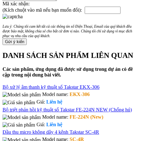
Mã xác nhận:
(Kích chuột vào mã nếu bạn muốn đổi):
Lưu ý: Chúng tôi cam kết tất cả các thông tin số Điện Thoại, Email của quý khách đều
được bảo mật, không chia sẻ cho bất cứ đơn vị nào. Chúng tôi chỉ sử dụng vì mục đích
phục vụ nhu cầu của quý khách.
DANH SÁCH SẢN PHẨM LIÊN QUAN
Các sản phẩm, ứng dụng đã được sử dụng trong dự án có đề
cập trong nội dung bài viết.
Bộ xử lý âm thanh kỹ thuật số Takstar EKX-306
Model name:
EKX-306
Giá:
Liên hệ
Bộ triệt phản hồi kỹ thuật số Takstar FE-224N NEW (Chống hú)
Model name:
FE-224N (New)
Giá:
Liên hệ
Đầu thu micro không dây 4 kênh Takstar SC-4R
Model name:
SC-4R