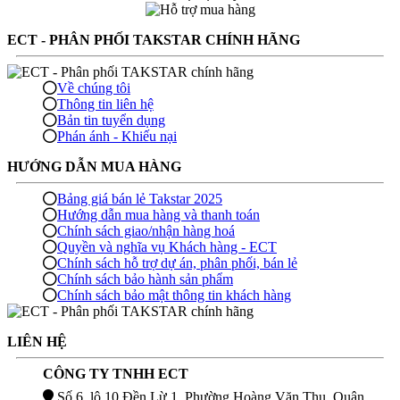
ECT - PHÂN PHỐI TAKSTAR CHÍNH HÃNG
Về chúng tôi
Thông tin liên hệ
Bản tin tuyển dụng
Phán ánh - Khiếu nại
HƯỚNG DẪN MUA HÀNG
Bảng giá bán lẻ Takstar 2025
Hướng dẫn mua hàng và thanh toán
Chính sách giao/nhận hàng hoá
Quyền và nghĩa vụ Khách hàng - ECT
Chính sách hỗ trợ dự án, phân phối, bán lẻ
Chính sách bảo hành sản phẩm
Chính sách bảo mật thông tin khách hàng
LIÊN HỆ
CÔNG TY TNHH ECT
Số 6, lô 10 Đền Lừ 1, Phường Hoàng Văn Thụ, Quận