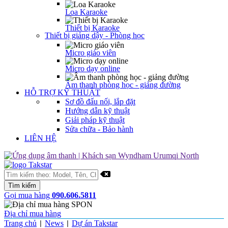
Loa Karaoke
Thiết bị Karaoke
Thiết bị giảng dậy - Phòng học
Micro giáo viên
Micro dạy online
Âm thanh phòng học - giảng đường
HỖ TRỢ KỸ THUẬT
Sơ đồ đấu nối, lắp đặt
Hướng dẫn kỹ thuật
Giải pháp kỹ thuật
Sửa chữa - Bảo hành
LIÊN HỆ
Gọi mua hàng
090.606.5811
Địa chỉ mua hàng
Trang chủ
News
Dự án Takstar
|
|