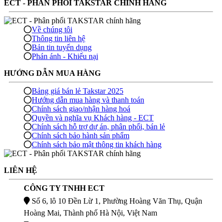
ECT - PHÂN PHỐI TAKSTAR CHÍNH HÃNG
Về chúng tôi
Thông tin liên hệ
Bản tin tuyển dụng
Phán ánh - Khiếu nại
HƯỚNG DẪN MUA HÀNG
Bảng giá bán lẻ Takstar 2025
Hướng dẫn mua hàng và thanh toán
Chính sách giao/nhận hàng hoá
Quyền và nghĩa vụ Khách hàng - ECT
Chính sách hỗ trợ dự án, phân phối, bán lẻ
Chính sách bảo hành sản phẩm
Chính sách bảo mật thông tin khách hàng
LIÊN HỆ
CÔNG TY TNHH ECT
Số 6, lô 10 Đền Lừ 1, Phường Hoàng Văn Thụ, Quận
Hoàng Mai, Thành phố Hà Nội, Việt Nam