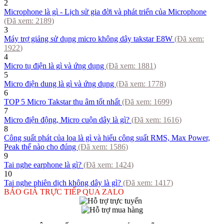
2
Microphone là gì - Lịch sử gia đời và phát triển của Microphone
(Đã xem:
2189
)
3
Máy trợ giảng sử dụng micro không dây takstar E8W
(Đã xem:
1922
)
4
Micro tụ điện là gì và ứng dụng
(Đã xem:
1881
)
5
Micro điện dung là gì và ứng dụng
(Đã xem:
1778
)
6
TOP 5 Micro Takstar thu âm tốt nhất
(Đã xem:
1699
)
7
Micro điện động, Micro cuộn dây là gì?
(Đã xem:
1616
)
8
Công suất phát của loa là gì và hiểu công suất RMS, Max Power,
Peak thế nào cho đúng
(Đã xem:
1586
)
9
Tai nghe earphone là gì?
(Đã xem:
1424
)
10
Tai nghe phiên dịch không dây là gì?
(Đã xem:
1417
)
BÁO GIÁ TRỰC TIẾP QUA ZALO