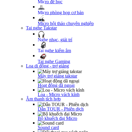
Micro để bục
Micro phòng họp cơ bản
Micro hội thảo chuyên nghiệp
Tai nghe Takstar
Nghe nhạc, giải trí
Tai nghe kiểm âm
Tai nghe Gaming
Loa di động - trợ giảng
Máy trợ giảng takstar
Hoạt động dã ngoại
Loa - Micro vách kính
Âm thanh tích hợp
Dẫn TOUR - Phiên dịch
Bộ khuếch đại Micro
Sound card