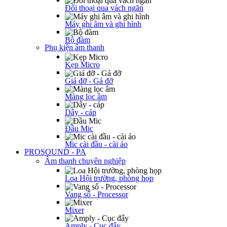
Đối thoại qua vách ngăn
Máy ghi âm và ghi hình
Bộ đàm
Phụ kiện âm thanh
Kẹp Micro
Giá đỡ - Gá đỡ
Màng lọc âm
Dây - cáp
Đầu Mic
Mic cài đầu - cài áo
PROSOUND - PA
Âm thanh chuyên nghiệp
Loa Hội trường, phòng họp
Vang số - Processor
Mixer
Amply - Cục đẩy