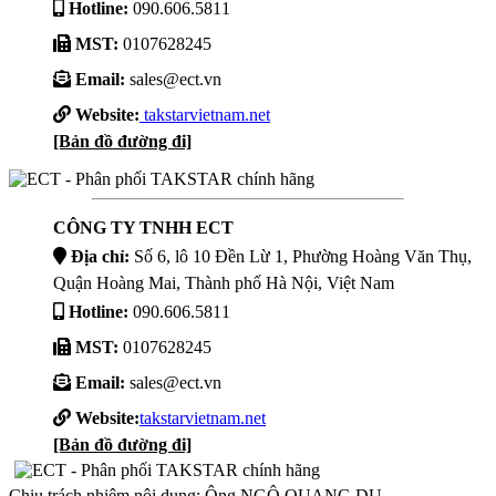
Hotline:
090.606.5811
MST:
0107628245
Email:
sales@ect.vn
Website:
takstarvietnam.net
[Bản đồ đường đi]
CÔNG TY TNHH ECT
Địa chỉ:
Số 6, lô 10 Đền Lừ 1, Phường Hoàng Văn Thụ,
Quận Hoàng Mai, Thành phố Hà Nội, Việt Nam
Hotline:
090.606.5811
MST:
0107628245
Email:
sales@ect.vn
Website:
takstarvietnam.net
[Bản đồ đường đi]
Chịu trách nhiệm nội dung: Ông NGÔ QUANG DU