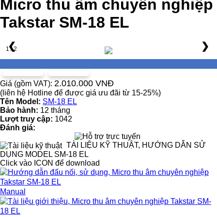
Micro thu âm chuyên nghiệp
Takstar SM-18 EL
❮
❯
1 / 2
2.010.000 VNĐ
Giá (gồm VAT):
(liên hệ Hotline để được giá ưu đãi từ 15-25%)
Tên Model:
SM-18 EL
Bảo hành:
12 tháng
Lượt truy cập:
1042
Đánh giá:
TÀI LIỆU KỸ THUẬT, HƯỚNG DẪN SỬ
DỤNG MODEL SM-18 EL
Click vào ICON để download
Manual