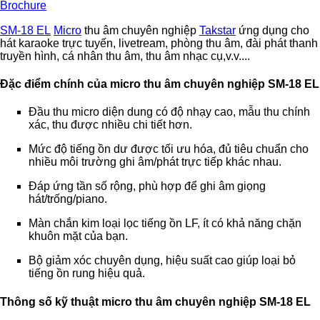
Brochure
SM-18 EL
Micro
thu âm chuyên nghiệp
Takstar
ứng dụng cho
hát karaoke trực tuyến, livetream, phòng thu âm, đài phát thanh
truyền hình, cá nhân thu âm, thu âm nhạc cụ,v.v....
Đặc điểm chính của micro thu âm chuyên nghiệp
SM-18 EL
Đầu thu micro diện dung có độ nhạy cao, mẫu thu chính
xác, thu được nhiều chi tiết hơn.
Mức độ tiếng ồn dư được tối ưu hóa, đủ tiêu chuẩn cho
nhiều môi trường ghi âm/phát trực tiếp khác nhau.
Đáp ứng tần số rộng, phù hợp để ghi âm giọng
hát/trống/piano.
Màn chắn kim loại lọc tiếng ồn LF, ít có khả năng chặn
khuôn mặt của bạn.
Bộ giảm xóc chuyên dụng, hiệu suất cao giúp loại bỏ
tiếng ồn rung hiệu quả.
Thông số kỹ thuật micro thu âm chuyên nghiệp SM-18 EL