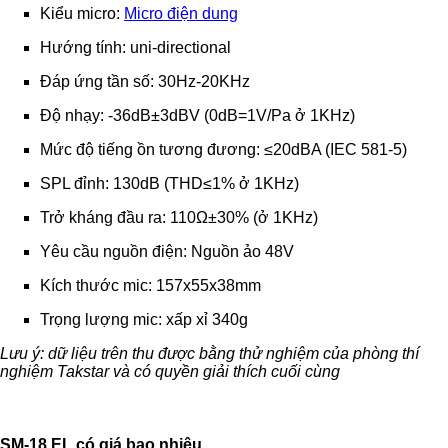
Kiểu micro:
Micro điện dung
Hướng tính: uni-directional
Đáp ứng tần số: 30Hz-20KHz
Độ nhạy: -36dB±3dBV (0dB=1V/Pa ở 1KHz)
Mức độ tiếng ồn tương đương: ≤20dBA (IEC 581-5)
SPL đỉnh: 130dB (THD≤1% ở 1KHz)
Trở kháng đầu ra: 110Ω±30% (ở 1KHz)
Yêu cầu nguồn điện: Nguồn ảo 48V
Kích thước mic: 157x55x38mm
Trọng lượng mic: xấp xỉ 340g
Lưu ý: dữ liệu trên thu được bằng thử nghiệm của phòng thí
nghiệm Takstar và có quyền giải thích cuối cùng
SM-18 EL có giá bao nhiêu