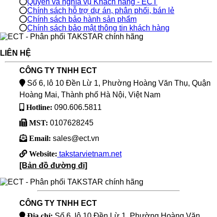
Quyền và nghĩa vụ Khách hàng - ECT
Chính sách hỗ trợ dự án, phân phối, bán lẻ
Chính sách bảo hành sản phẩm
Chính sách bảo mật thông tin khách hàng
LIÊN HỆ
CÔNG TY TNHH ECT
Số 6, lô 10 Đền Lừ 1, Phường Hoàng Văn Thụ, Quận
Hoàng Mai, Thành phố Hà Nội, Việt Nam
Hotline:
090.606.5811
MST:
0107628245
Email:
sales@ect.vn
Website:
takstarvietnam.net
[Bản đồ đường đi]
CÔNG TY TNHH ECT
Địa chỉ:
Số 6, lô 10 Đền Lừ 1, Phường Hoàng Văn