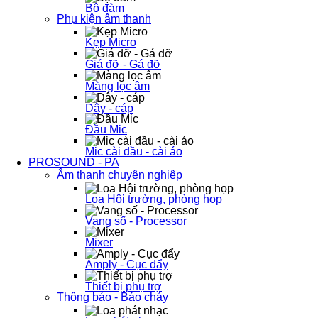
Bộ đàm
Phụ kiện âm thanh
Kẹp Micro
Giá đỡ - Gá đỡ
Màng lọc âm
Dây - cáp
Đầu Mic
Mic cài đầu - cài áo
PROSOUND - PA
Âm thanh chuyên nghiệp
Loa Hội trường, phòng họp
Vang số - Processor
Mixer
Amply - Cục đẩy
Thiết bị phụ trợ
Thông báo - Báo cháy