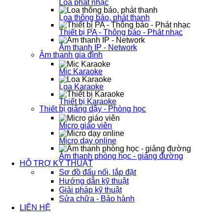
Loa phát nhạc
Loa thông báo, phát thanh
Thiết bị PA - Thông báo - Phát nhạc
Âm thanh IP - Network
Âm thanh gia đình
Mic Karaoke
Loa Karaoke
Thiết bị Karaoke
Thiết bị giảng dậy - Phòng học
Micro giáo viên
Micro dạy online
Âm thanh phòng học - giảng đường
HỖ TRỢ KỸ THUẬT
Sơ đồ đấu nối, lắp đặt
Hướng dẫn kỹ thuật
Giải pháp kỹ thuật
Sửa chữa - Bảo hành
LIÊN HỆ