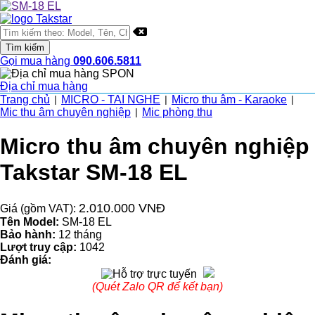
Gọi mua hàng
090.606.5811
Địa chỉ mua hàng
Trang chủ
MICRO - TAI NGHE
Micro thu âm - Karaoke
|
|
|
Mic thu âm chuyên nghiệp
Mic phòng thu
|
Micro thu âm chuyên nghiệp
Takstar SM-18 EL
2.010.000 VNĐ
Giá (gồm VAT):
Tên Model:
SM-18 EL
Bảo hành:
12 tháng
Lượt truy cập:
1042
Đánh giá:
(Quét Zalo QR để kết bạn)