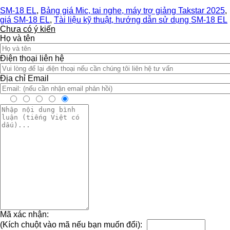
SM-18 EL
,
Bảng giá Mic, tai nghe, máy trợ giảng Takstar 2025
,
giá SM-18 EL
,
Tài liệu kỹ thuật, hướng dẫn sử dụng SM-18 EL
Chưa có ý kiến
Họ và tên
Điện thoại liên hệ
Địa chỉ Email
Mã xác nhận:
(Kích chuột vào mã nếu bạn muốn đổi):