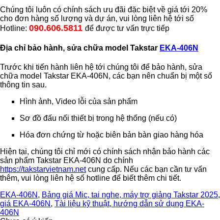
Chúng tôi luôn có chính sách ưu đãi đặc biệt về giá tới 20%
cho đơn hàng số lượng và dự án, vui lòng liên hệ tới số
090.606.5811
Hotline:
để được tư vấn trực tiếp
Địa chỉ bảo hành, sửa chữa model Takstar
EKA-406N
Trước khi tiến hành liên hệ tới chúng tôi để bảo hành, sửa
chữa model Takstar EKA-406N, các bạn nên chuẩn bị một số
thông tin sau.
Hình ảnh, Video lỗi của sản phẩm
Sơ đồ đấu nối thiết bị trong hệ thống (nếu có)
Hóa đơn chứng từ hoặc biên bản bàn giao hàng hóa
Hiện tại, chúng tôi chỉ mới có chính sách nhận bảo hành các
sản phẩm Takstar EKA-406N do chính
https://takstarvietnam.net
cung cấp. Nếu các bạn cần tư vấn
thêm, vui lòng liên hệ số hotline để biết thêm chi tiết.
EKA-406N
,
Bảng giá Mic, tai nghe, máy trợ giảng Takstar 2025
,
giá EKA-406N
,
Tài liệu kỹ thuật, hướng dẫn sử dụng EKA-
406N