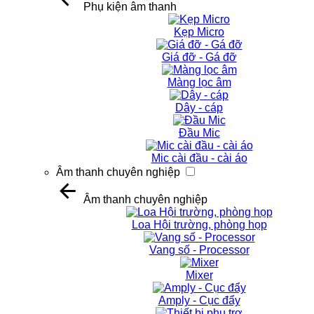
Phụ kiện âm thanh
Kẹp Micro
Giá đỡ - Gá đỡ
Màng lọc âm
Dây - cáp
Đầu Mic
Mic cài đầu - cài áo
Âm thanh chuyên nghiệp
Âm thanh chuyên nghiệp
Loa Hội trường, phòng họp
Vang số - Processor
Mixer
Amply - Cục đẩy