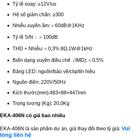
Tỷ lệ xoay: ≥12V/us
Hệ số giảm chấn: ≥300
Nhiễu xuyên âm:＞60dB＠1KHz
Tỷ lệ S/N：＞100dB
THD + Nhiễu:＜0,3% 8Ω,1W＠1kHz
Biến dạng xuyên điều chế（IMD):＜0,5%
Bảng LED: nguồn/bảo vệ/clip/tín hiệu
Nguồn điện: 220V/50Hz
Kích thước(mm):483×88×447mm
Trọng lượng (Kg): 20,0Kg
EKA-406N có giá bao nhiêu
Vui
EKA-406N là sản phẩm dự án, giá thay đổi theo tỷ giá:
lòng liên hệ