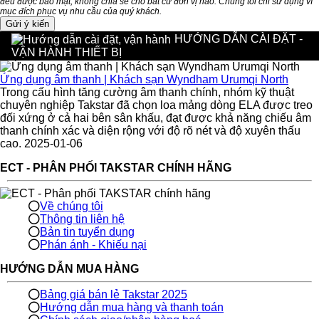
đều được bảo mật, không chia sẻ cho bất cứ đơn vị nào. Chúng tôi chỉ sử dụng vì
mục đích phục vụ nhu cầu của quý khách.
HƯỚNG DẪN CÀI ĐẶT -
VẬN HÀNH THIẾT BỊ
Ứng dụng âm thanh | Khách sạn Wyndham Urumqi North
Trong cấu hình tăng cường âm thanh chính, nhóm kỹ thuật
chuyên nghiệp Takstar đã chọn loa mảng dòng ELA được treo
đối xứng ở cả hai bên sân khấu, đạt được khả năng chiếu âm
thanh chính xác và diện rộng với độ rõ nét và độ xuyên thấu
cao. 2025-01-06
ECT - PHÂN PHỐI TAKSTAR CHÍNH HÃNG
Về chúng tôi
Thông tin liên hệ
Bản tin tuyển dụng
Phán ánh - Khiếu nại
HƯỚNG DẪN MUA HÀNG
Bảng giá bán lẻ Takstar 2025
Hướng dẫn mua hàng và thanh toán