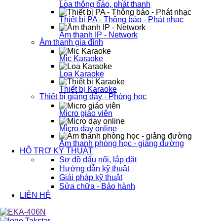
Loa thông báo, phát thanh
Thiết bị PA - Thông báo - Phát nhạc
Âm thanh IP - Network
Âm thanh gia đình
Mic Karaoke
Loa Karaoke
Thiết bị Karaoke
Thiết bị giảng dậy - Phòng học
Micro giáo viên
Micro dạy online
Âm thanh phòng học - giảng đường
HỖ TRỢ KỸ THUẬT
Sơ đồ đấu nối, lắp đặt
Hướng dẫn kỹ thuật
Giải pháp kỹ thuật
Sửa chữa - Bảo hành
LIÊN HỆ