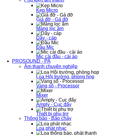
Kẹp Micro
Giá đỡ - Gá đỡ
Màng lọc âm
Dây - cáp
Đầu Mic
Mic cài đầu - cài áo
PROSOUND - PA
Âm thanh chuyên nghiệp
Loa Hội trường, phòng họp
Vang số - Processor
Mixer
Amply - Cục đẩy
Thiết bị phụ trợ
Thông báo - Báo cháy
Loa phát nhạc