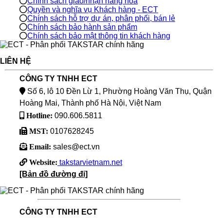
Chính sách giao/nhận hàng hoá
Quyền và nghĩa vụ Khách hàng - ECT
Chính sách hỗ trợ dự án, phân phối, bán lẻ
Chính sách bảo hành sản phẩm
Chính sách bảo mật thông tin khách hàng
LIÊN HỆ
CÔNG TY TNHH ECT
Số 6, lô 10 Đền Lừ 1, Phường Hoàng Văn Thụ, Quận
Hoàng Mai, Thành phố Hà Nội, Việt Nam
Hotline:
090.606.5811
MST:
0107628245
Email:
sales@ect.vn
Website:
takstarvietnam.net
[Bản đồ đường đi]
CÔNG TY TNHH ECT