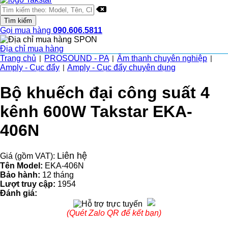
Gọi mua hàng
090.606.5811
Địa chỉ mua hàng
Trang chủ
PROSOUND - PA
Âm thanh chuyên nghiệp
|
|
|
Amply - Cục đẩy
Amply - Cục đẩy chuyên dụng
|
Bộ khuếch đại công suất 4
kênh 600W Takstar EKA-
406N
Liên hệ
Giá (gồm VAT):
Tên Model:
EKA-406N
Bảo hành:
12 tháng
Lượt truy cập:
1954
Đánh giá:
(Quét Zalo QR để kết bạn)