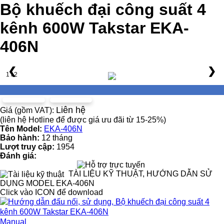
Bộ khuếch đại công suất 4
kênh 600W Takstar EKA-
406N
❮
❯
1 / 2
Liên hệ
Giá (gồm VAT):
(liên hệ Hotline để được giá ưu đãi từ 15-25%)
Tên Model:
EKA-406N
Bảo hành:
12 tháng
Lượt truy cập:
1954
Đánh giá:
TÀI LIỆU KỸ THUẬT, HƯỚNG DẪN SỬ
DỤNG MODEL EKA-406N
Click vào ICON để download
Manual