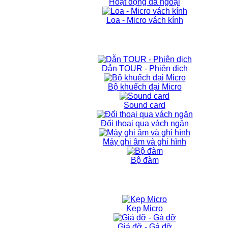
Hoạt động dã ngoại
Loa - Micro vách kính
Dẫn TOUR - Phiên dịch
Bộ khuếch đại Micro
Sound card
Đối thoại qua vách ngăn
Máy ghi âm và ghi hình
Bộ đàm
Kẹp Micro
Giá đỡ - Gá đỡ