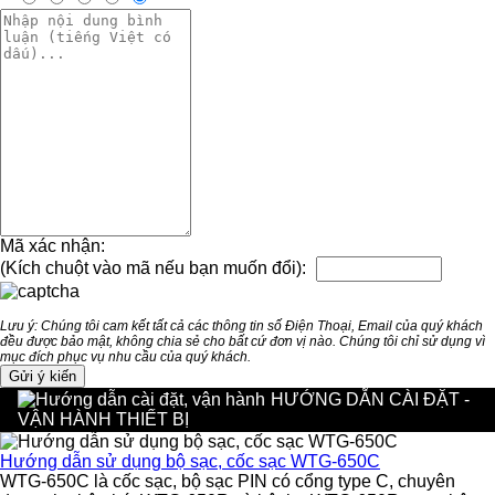
Mã xác nhận:
(Kích chuột vào mã nếu bạn muốn đổi):
Lưu ý: Chúng tôi cam kết tất cả các thông tin số Điện Thoại, Email của quý khách
đều được bảo mật, không chia sẻ cho bất cứ đơn vị nào. Chúng tôi chỉ sử dụng vì
mục đích phục vụ nhu cầu của quý khách.
HƯỚNG DẪN CÀI ĐẶT -
VẬN HÀNH THIẾT BỊ
Hướng dẫn sử dụng bộ sạc, cốc sạc WTG-650C
WTG-650C là cốc sạc, bộ sạc PIN có cổng type C, chuyên