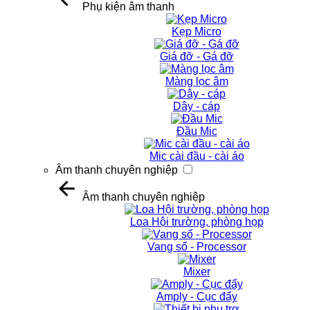
Phụ kiện âm thanh
Kẹp Micro
Giá đỡ - Gá đỡ
Màng lọc âm
Dây - cáp
Đầu Mic
Mic cài đầu - cài áo
Âm thanh chuyên nghiệp
Âm thanh chuyên nghiệp
Loa Hội trường, phòng họp
Vang số - Processor
Mixer
Amply - Cục đẩy