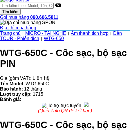
Gọi mua hàng
090.606.5811
Địa chỉ mua hàng
Trang chủ
MICRO - TAI NGHE
Âm thanh tích hợp
Dẫn
|
|
|
TOUR - Phiên dịch
WTG-650
|
WTG-650C - Cốc sạc, bộ sạc
PIN
Liên hệ
Giá (gồm VAT):
Tên Model:
WTG-650C
Bảo hành:
12 tháng
Lượt truy cập:
1715
Đánh giá:
(Quét Zalo QR để kết bạn)
WTG-650C - Cốc sạc, bộ sạc