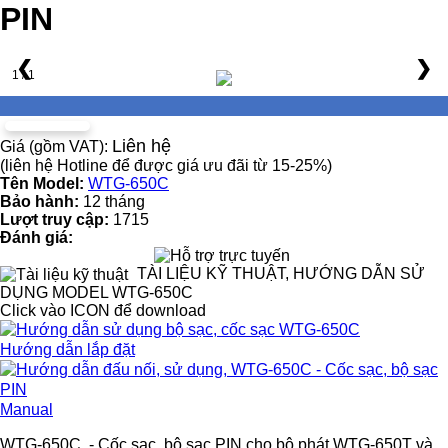
PIN
❮
❯
1 / 1
Liên hệ
Giá (gồm VAT):
(liên hệ Hotline để được giá ưu đãi từ 15-25%)
Tên Model:
WTG-650C
Bảo hành:
12 tháng
Lượt truy cập:
1715
Đánh giá:
TÀI LIỆU KỸ THUẬT, HƯỚNG DẪN SỬ
DỤNG MODEL WTG-650C
Click vào ICON để download
Hướng dẫn lắp đặt
Manual
WTG-650C - Cốc sạc, bộ sạc PIN cho bộ phát WTG-650T và