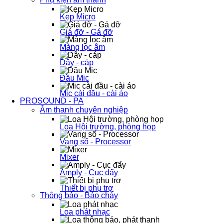
Kẹp Micro
Giá đỡ - Gá đỡ
Màng lọc âm
Dây - cáp
Đầu Mic
Mic cài đầu - cài áo
PROSOUND - PA
Âm thanh chuyên nghiệp
Loa Hội trường, phòng họp
Vang số - Processor
Mixer
Amply - Cục đẩy
Thiết bị phụ trợ
Thông báo - Báo cháy
Loa phát nhạc