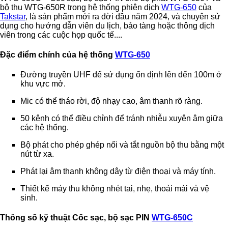
bộ thu WTG-650R trong hệ thống phiên dịch
WTG-650
của
Takstar
, là sản phẩm mới ra đời đầu năm 2024, và chuyên sử
dụng cho hướng dẫn viên du lịch, bảo tàng hoặc thông dịch
viên trong các cuộc họp quốc tế....
Đặc điểm chính của hệ thống
WTG-650
Đường truyền UHF để sử dụng ổn định lên đến 100m ở
khu vực mở.
Mic có thể tháo rời, độ nhạy cao, âm thanh rõ ràng.
50 kênh có thể điều chỉnh để tránh nhiễu xuyên âm giữa
các hệ thống.
Bộ phát cho phép ghép nối và tắt nguồn bộ thu bằng một
nút từ xa.
Phát lại âm thanh không dây từ điện thoại và máy tính.
Thiết kế máy thu không nhét tai, nhẹ, thoải mái và vệ
sinh.
Thông số kỹ thuật
Cốc sạc, bộ sạc PIN
WTG-650C