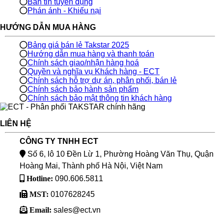
Bản tin tuyển dụng
Phán ánh - Khiếu nại
HƯỚNG DẪN MUA HÀNG
Bảng giá bán lẻ Takstar 2025
Hướng dẫn mua hàng và thanh toán
Chính sách giao/nhận hàng hoá
Quyền và nghĩa vụ Khách hàng - ECT
Chính sách hỗ trợ dự án, phân phối, bán lẻ
Chính sách bảo hành sản phẩm
Chính sách bảo mật thông tin khách hàng
LIÊN HỆ
CÔNG TY TNHH ECT
Số 6, lô 10 Đền Lừ 1, Phường Hoàng Văn Thụ, Quận
Hoàng Mai, Thành phố Hà Nội, Việt Nam
Hotline:
090.606.5811
MST:
0107628245
Email:
sales@ect.vn