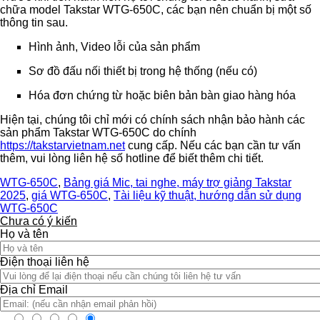
chữa model Takstar WTG-650C, các bạn nên chuẩn bị một số
thông tin sau.
Hình ảnh, Video lỗi của sản phẩm
Sơ đồ đấu nối thiết bị trong hệ thống (nếu có)
Hóa đơn chứng từ hoặc biên bản bàn giao hàng hóa
Hiện tại, chúng tôi chỉ mới có chính sách nhận bảo hành các
sản phẩm Takstar WTG-650C do chính
https://takstarvietnam.net
cung cấp. Nếu các bạn cần tư vấn
thêm, vui lòng liên hệ số hotline để biết thêm chi tiết.
WTG-650C
,
Bảng giá Mic, tai nghe, máy trợ giảng Takstar
2025
,
giá WTG-650C
,
Tài liệu kỹ thuật, hướng dẫn sử dụng
WTG-650C
Chưa có ý kiến
Họ và tên
Điện thoại liên hệ
Địa chỉ Email